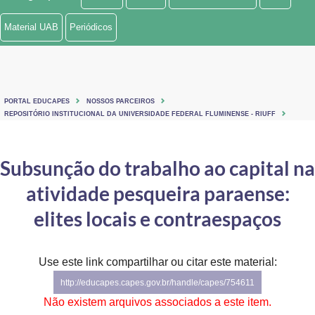
Ministério de Minas e Energia
Material UAB
Periódicos
Ministério da Ciência, Tecnologia, Inovações e Comunicações
Ministério do Meio Ambiente
PORTAL EDUCAPES
NOSSOS PARCEIROS
Ministério do Turismo
REPOSITÓRIO INSTITUCIONAL DA UNIVERSIDADE FEDERAL FLUMINENSE - RIUFF
Ministério do Desenvolvimento Regional
Subsunção do trabalho ao capital na
Controladoria-Geral da União
atividade pesqueira paraense:
Ministério da Mulher, da Família e dos Direitos Humanos
elites locais e contraespaços
Secretaria-Geral
Use este link compartilhar ou citar este material:
Secretaria de Governo
http://educapes.capes.gov.br/handle/capes/754611
Gabinete de Segurança Institucional
Não existem arquivos associados a este item.