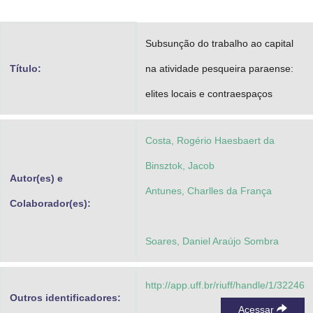
Advocacia-Geral da União
Subsunção do trabalho ao capital
Banco Central do Brasil
Título:
na atividade pesqueira paraense:
Planalto
elites locais e contraespaços
Costa, Rogério Haesbaert da
Binsztok, Jacob
Autor(es) e
Antunes, Charlles da França
Colaborador(es):
Soares, Daniel Araújo Sombra
http://app.uff.br/riuff/handle/1/32246
Outros identificadores:
Acessar