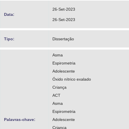
http://lattes.cnpq.br/0481374702577889
26-Set-2023
Data:
26-Set-2023
Tipo:
Dissertação
Asma
Espirometria
Adolescente
Óxido nítrico exalado
Criança
ACT
Asma
Espirometria
Palavras-chave:
Adolescente
Criança