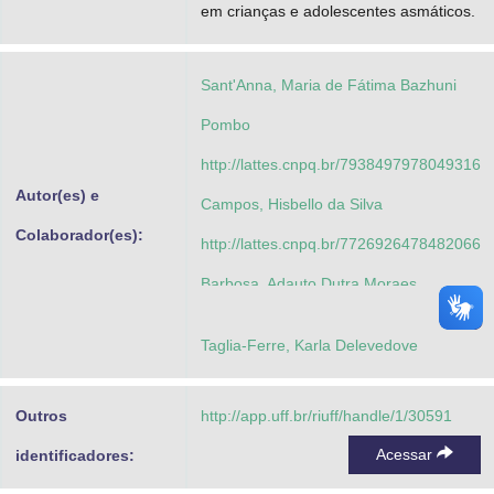
em crianças e adolescentes asmáticos.
Sant'Anna, Maria de Fátima Bazhuni
Pombo
http://lattes.cnpq.br/7938497978049316
Autor(es) e
Campos, Hisbello da Silva
Colaborador(es):
http://lattes.cnpq.br/7726926478482066
Barbosa, Adauto Dutra Moraes
http://lattes.cnpq.br/4193300724001794
Taglia-Ferre, Karla Delevedove
Lisboa, Sandra
http://lattes.cnpq.br/7423420444136923
Outros
http://app.uff.br/riuff/handle/1/30591
Sias, Selma Maria de Azevedo
Acessar
identificadores:
http://lattes.cnpq.br/6571323597413226