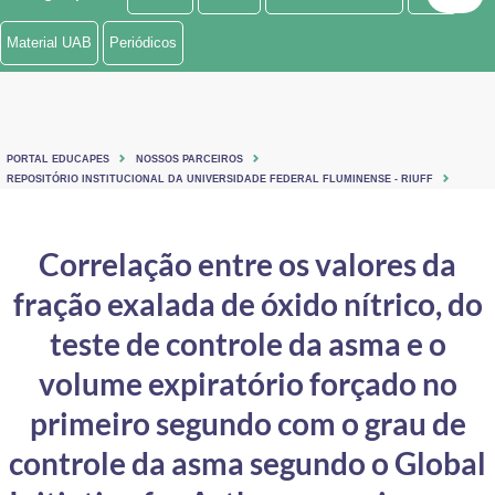
Ministério de Minas e Energia
Material UAB
Periódicos
Ministério da Ciência, Tecnologia, Inovações e Comunicações
Ministério do Meio Ambiente
PORTAL EDUCAPES
NOSSOS PARCEIROS
Ministério do Turismo
REPOSITÓRIO INSTITUCIONAL DA UNIVERSIDADE FEDERAL FLUMINENSE - RIUFF
Ministério do Desenvolvimento Regional
Correlação entre os valores da
Controladoria-Geral da União
fração exalada de óxido nítrico, do
Ministério da Mulher, da Família e dos Direitos Humanos
teste de controle da asma e o
Secretaria-Geral
volume expiratório forçado no
primeiro segundo com o grau de
Secretaria de Governo
controle da asma segundo o Global
Gabinete de Segurança Institucional