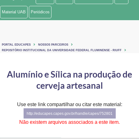
Ministério de Minas e Energia
Material UAB
Periódicos
Ministério da Ciência, Tecnologia, Inovações e Comunicações
Ministério do Meio Ambiente
PORTAL EDUCAPES
NOSSOS PARCEIROS
Ministério do Turismo
REPOSITÓRIO INSTITUCIONAL DA UNIVERSIDADE FEDERAL FLUMINENSE - RIUFF
Ministério do Desenvolvimento Regional
Alumínio e Sílica na produção de
Controladoria-Geral da União
cerveja artesanal
Ministério da Mulher, da Família e dos Direitos Humanos
Use este link compartilhar ou citar este material:
Secretaria-Geral
http://educapes.capes.gov.br/handle/capes/752801
Secretaria de Governo
Não existem arquivos associados a este item.
Gabinete de Segurança Institucional