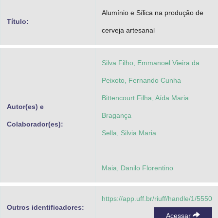
Advocacia-Geral da União
Alumínio e Sílica na produção de
Título:
cerveja artesanal
Banco Central do Brasil
Planalto
Silva Filho, Emmanoel Vieira da
Peixoto, Fernando Cunha
Bittencourt Filha, Aída Maria
Autor(es) e
Bragança
Colaborador(es):
Sella, Silvia Maria
Maia, Danilo Florentino
https://app.uff.br/riuff/handle/1/5550
Outros identificadores:
Acessar