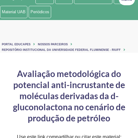
Ministério de Minas e Energia
Material UAB
Periódicos
Ministério da Ciência, Tecnologia, Inovações e Comunicações
Ministério do Meio Ambiente
PORTAL EDUCAPES
NOSSOS PARCEIROS
Ministério do Turismo
REPOSITÓRIO INSTITUCIONAL DA UNIVERSIDADE FEDERAL FLUMINENSE - RIUFF
Ministério do Desenvolvimento Regional
Avaliação metodológica do
Controladoria-Geral da União
potencial anti-incrustante de
Ministério da Mulher, da Família e dos Direitos Humanos
moléculas derivadas da d-
Secretaria-Geral
gluconolactona no cenário de
produção de petróleo
Secretaria de Governo
Gabinete de Segurança Institucional
Use este link compartilhar ou citar este material: