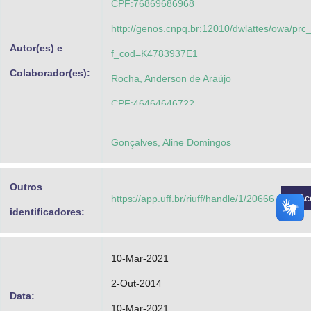
CPF:76869686968
http://genos.cnpq.br:12010/dwlattes/owa/prc
Autor(es) e
f_cod=K4783937E1
Colaborador(es):
Rocha, Anderson de Araújo
CPF:46464646722
http://lattes.cnpq.br/7533847072489188
Gonçalves, Aline Domingos
Cassella, Ricardo Jorgensen
CPF:66676666622
Outros
Ac
https://app.uff.br/riuff/handle/1/20666
http://lattes.cnpq.br/8965339627815488
identificadores:
Bezerra, Maria Carmen Moreira
CPF:04153413372
10-Mar-2021
http://lattes.cnpq.br/8725750172076799
2-Out-2014
Data:
10-Mar-2021