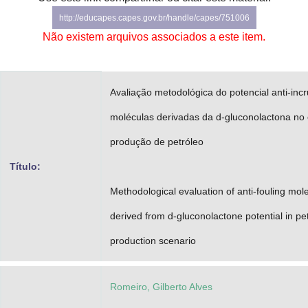
Advocacia-Geral da União
http://educapes.capes.gov.br/handle/capes/751006
Não existem arquivos associados a este item.
Banco Central do Brasil
Planalto
Avaliação metodológica do potencial anti-inc
moléculas derivadas da d-gluconolactona no 
produção de petróleo
Título:
Methodological evaluation of anti-fouling mol
derived from d-gluconolactone potential in p
production scenario
Romeiro, Gilberto Alves