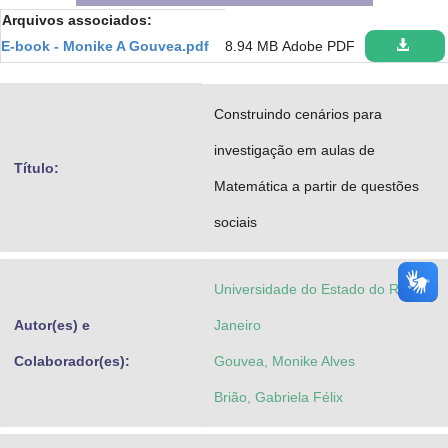
Arquivos associados:
Advocacia-Geral da União
E-book - Monike A Gouvea.pdf
8.94 MB
Adobe PDF
Banco Central do Brasil
Planalto
Construindo cenários para
investigação em aulas de
Título:
Matemática a partir de questões
sociais
Universidade do Estado do Rio de
Autor(es) e
Janeiro
Colaborador(es):
Gouvea, Monike Alves
Brião, Gabriela Félix