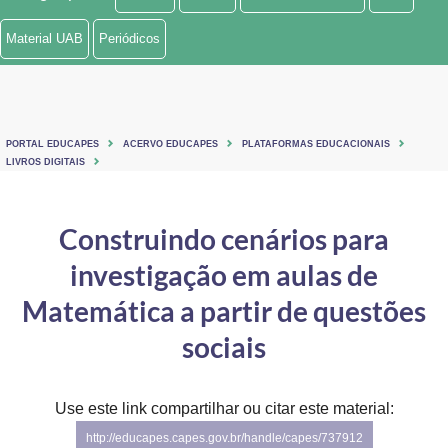
Ministério de Minas e Energia
Material UAB
Periódicos
Ministério da Ciência, Tecnologia, Inovações e Comunicações
Ministério do Meio Ambiente
PORTAL EDUCAPES
ACERVO EDUCAPES
PLATAFORMAS EDUCACIONAIS
Ministério do Turismo
LIVROS DIGITAIS
Ministério do Desenvolvimento Regional
Construindo cenários para
Controladoria-Geral da União
investigação em aulas de
Ministério da Mulher, da Família e dos Direitos Humanos
Matemática a partir de questões
Secretaria-Geral
sociais
Secretaria de Governo
Use este link compartilhar ou citar este material:
Gabinete de Segurança Institucional
http://educapes.capes.gov.br/handle/capes/737912