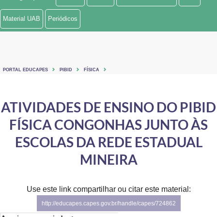
Ministério de Minas e Energia
Material UAB
Periódicos
Ministério da Ciência, Tecnologia, Inovações e Comunicações
Ministério do Meio Ambiente
PORTAL EDUCAPES
PIBID
FÍSICA
Ministério do Turismo
Ministério do Desenvolvimento Regional
ATIVIDADES DE ENSINO DO PIBID
FÍSICA CONGONHAS JUNTO ÀS
Controladoria-Geral da União
ESCOLAS DA REDE ESTADUAL
Ministério da Mulher, da Família e dos Direitos Humanos
MINEIRA
Secretaria-Geral
Secretaria de Governo
Use este link compartilhar ou citar este material:
http://educapes.capes.gov.br/handle/capes/724862
Gabinete de Segurança Institucional