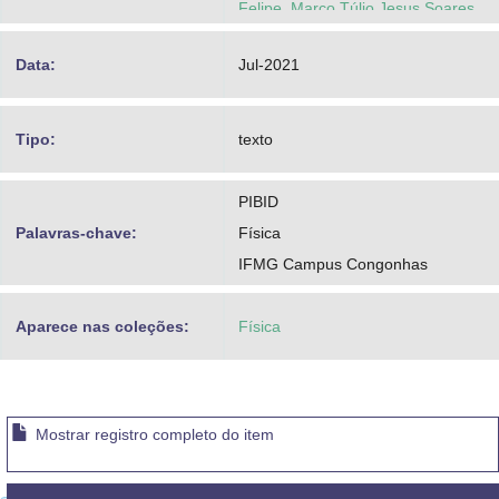
Felipe, Marco Túlio Jesus Soares
Ferreira, César Terrola Martins
Data:
Jul-2021
Pinto, Glaucia Conceição
Mendonça
Tipo:
texto
Martins, Luis Antônio
PIBID
Palavras-chave:
Física
IFMG Campus Congonhas
Aparece nas coleções:
Física
Mostrar registro completo do item