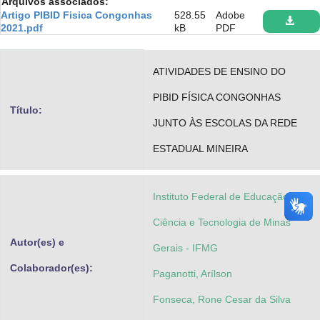
Arquivos associados:
Advocacia-Geral da União
Artigo PIBID Fisica Congonhas
528.55
Adobe
2021.pdf
kB
PDF
Banco Central do Brasil
ATIVIDADES DE ENSINO DO
Planalto
PIBID FÍSICA CONGONHAS
Título:
JUNTO ÀS ESCOLAS DA REDE
ESTADUAL MINEIRA
Instituto Federal de Educação,
Ciência e Tecnologia de Minas
Autor(es) e
Gerais - IFMG
Colaborador(es):
Paganotti, Arílson
Fonseca, Rone Cesar da Silva