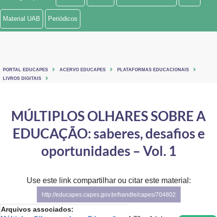
Ministério de Minas e Energia
Material UAB
Periódicos
Ministério da Ciência, Tecnologia, Inovações e Comunicações
Ministério do Meio Ambiente
PORTAL EDUCAPES
ACERVO EDUCAPES
PLATAFORMAS EDUCACIONAIS
Ministério do Turismo
LIVROS DIGITAIS
Ministério do Desenvolvimento Regional
MÚLTIPLOS OLHARES SOBRE A
Controladoria-Geral da União
EDUCAÇÃO: saberes, desafios e
Ministério da Mulher, da Família e dos Direitos Humanos
oportunidades – Vol. 1
Secretaria-Geral
Use este link compartilhar ou citar este material:
Secretaria de Governo
http://educapes.capes.gov.br/handle/capes/704802
Gabinete de Segurança Institucional
Arquivos associados: