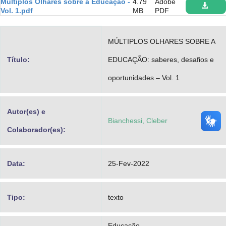
Múltiplos Olhares sobre a Educação -
4.79
Adobe
Advocacia-Geral da União
Vol. 1.pdf
MB
PDF
Banco Central do Brasil
MÚLTIPLOS OLHARES SOBRE A
Planalto
Título:
EDUCAÇÃO: saberes, desafios e
oportunidades – Vol. 1
Autor(es) e
Bianchessi, Cleber
Colaborador(es):
Data:
25-Fev-2022
Tipo:
texto
Educação