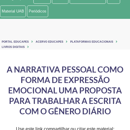
Ministério de Minas e Energia
Material UAB
Periódicos
Ministério da Ciência, Tecnologia, Inovações e Comunicações
Ministério do Meio Ambiente
PORTAL EDUCAPES
ACERVO EDUCAPES
PLATAFORMAS EDUCACIONAIS
Ministério do Turismo
LIVROS DIGITAIS
Ministério do Desenvolvimento Regional
A NARRATIVA PESSOAL COMO
Controladoria-Geral da União
FORMA DE EXPRESSÃO
Ministério da Mulher, da Família e dos Direitos Humanos
EMOCIONAL UMA PROPOSTA
Secretaria-Geral
PARA TRABALHAR A ESCRITA
COM O GÊNERO DIÁRIO
Secretaria de Governo
Gabinete de Segurança Institucional
Use este link compartilhar ou citar este material: