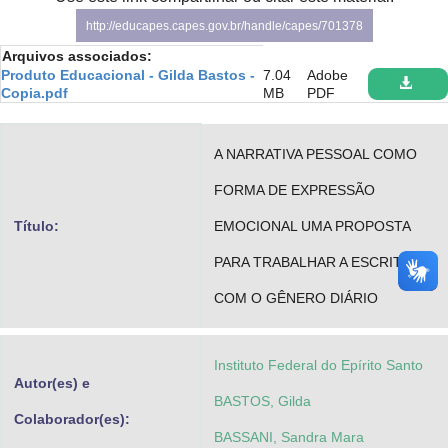
Advocacia-Geral da União
http://educapes.capes.gov.br/handle/capes/701378
Arquivos associados:
Banco Central do Brasil
Produto Educacional - Gilda Bastos -
7.04
Adobe
Copia.pdf
MB
PDF
Planalto
A NARRATIVA PESSOAL COMO
FORMA DE EXPRESSÃO
Título:
EMOCIONAL UMA PROPOSTA
PARA TRABALHAR A ESCRITA
COM O GÊNERO DIÁRIO
Instituto Federal do Epírito Santo
Autor(es) e
BASTOS, Gilda
Colaborador(es):
BASSANI, Sandra Mara