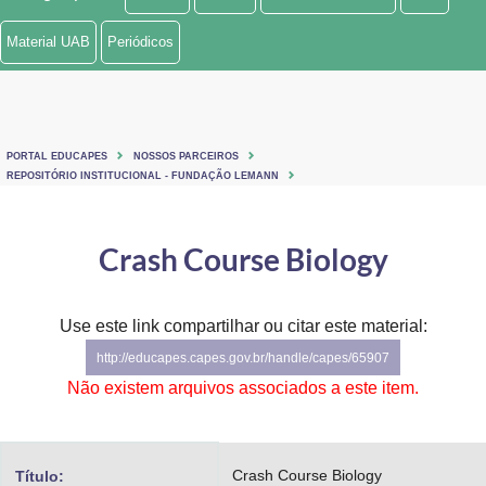
Ministério de Minas e Energia
Material UAB
Periódicos
Ministério da Ciência, Tecnologia, Inovações e Comunicações
Ministério do Meio Ambiente
PORTAL EDUCAPES
NOSSOS PARCEIROS
Ministério do Turismo
REPOSITÓRIO INSTITUCIONAL - FUNDAÇÃO LEMANN
Ministério do Desenvolvimento Regional
Crash Course Biology
Controladoria-Geral da União
Ministério da Mulher, da Família e dos Direitos Humanos
Use este link compartilhar ou citar este material:
http://educapes.capes.gov.br/handle/capes/65907
Secretaria-Geral
Não existem arquivos associados a este item.
Secretaria de Governo
Gabinete de Segurança Institucional
Crash Course Biology
Título: