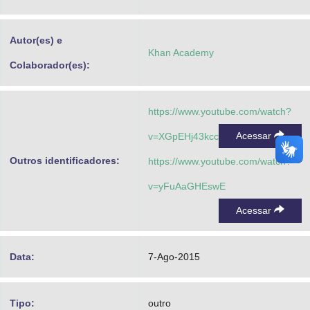
Advocacia-Geral da União
Autor(es) e
Banco Central do Brasil
Khan Academy
Colaborador(es):
Planalto
https://www.youtube.com/watch?
Acessar
v=XGpEHj43kcc
Outros identificadores:
https://www.youtube.com/watch?
v=yFuAaGHEswE
Acessar
Data:
7-Ago-2015
Tipo:
outro