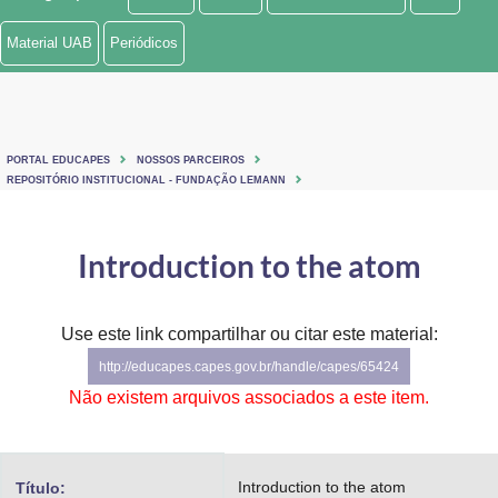
Ministério de Minas e Energia
Material UAB
Periódicos
Ministério da Ciência, Tecnologia, Inovações e Comunicações
Ministério do Meio Ambiente
PORTAL EDUCAPES
NOSSOS PARCEIROS
Ministério do Turismo
REPOSITÓRIO INSTITUCIONAL - FUNDAÇÃO LEMANN
Ministério do Desenvolvimento Regional
Introduction to the atom
Controladoria-Geral da União
Ministério da Mulher, da Família e dos Direitos Humanos
Use este link compartilhar ou citar este material:
http://educapes.capes.gov.br/handle/capes/65424
Secretaria-Geral
Não existem arquivos associados a este item.
Secretaria de Governo
Gabinete de Segurança Institucional
Introduction to the atom
Título: