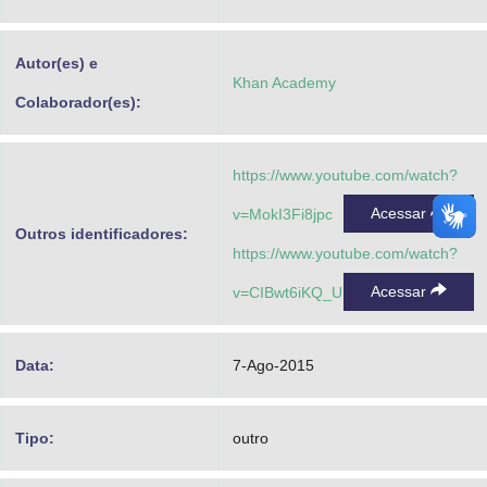
Advocacia-Geral da União
Autor(es) e
Banco Central do Brasil
Khan Academy
Colaborador(es):
Planalto
https://www.youtube.com/watch?
Acessar
v=MokI3Fi8jpc
Outros identificadores:
https://www.youtube.com/watch?
Acessar
v=CIBwt6iKQ_U
Data:
7-Ago-2015
Tipo:
outro