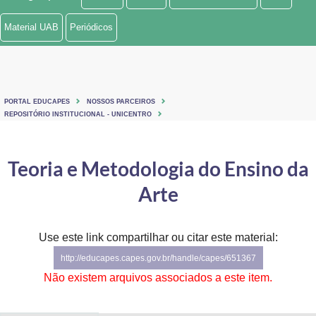
Ministério de Minas e Energia
Material UAB
Periódicos
Ministério da Ciência, Tecnologia, Inovações e Comunicações
Ministério do Meio Ambiente
PORTAL EDUCAPES
NOSSOS PARCEIROS
Ministério do Turismo
REPOSITÓRIO INSTITUCIONAL - UNICENTRO
Ministério do Desenvolvimento Regional
Teoria e Metodologia do Ensino da
Controladoria-Geral da União
Arte
Ministério da Mulher, da Família e dos Direitos Humanos
Use este link compartilhar ou citar este material:
Secretaria-Geral
http://educapes.capes.gov.br/handle/capes/651367
Secretaria de Governo
Não existem arquivos associados a este item.
Gabinete de Segurança Institucional