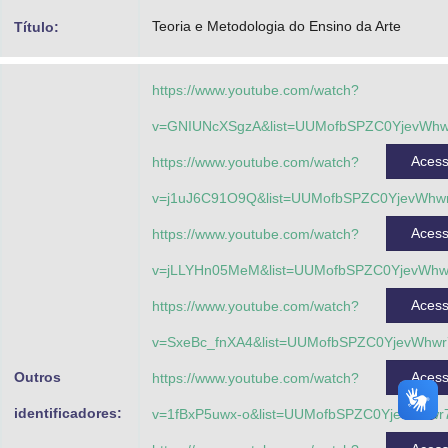
Advocacia-Geral da União
Teoria e Metodologia do Ensino da Arte
Título:
Banco Central do Brasil
https://www.youtube.com/watch?
Planalto
v=GNIUNcXSgzA&list=UUMofbSPZC0YjevW
Aces
https://www.youtube.com/watch?
v=j1uJ6C91O9Q&list=UUMofbSPZC0YjevWh
Aces
https://www.youtube.com/watch?
v=jLLYHn05MeM&list=UUMofbSPZC0YjevWh
Aces
https://www.youtube.com/watch?
v=SxeBc_fnXA4&list=UUMofbSPZC0YjevWh
Outros
Aces
https://www.youtube.com/watch?
identificadores:
v=1fBxP5uwx-o&list=UUMofbSPZC0YjevWhw