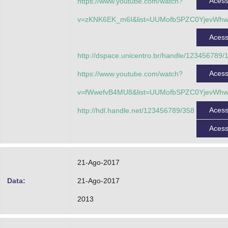
Aces
https://www.youtube.com/watch?
v=zKNK6EK_m6I&list=UUMofbSPZC0YjevWh
Aces
http://dspace.unicentro.br/handle/123456789/
Aces
https://www.youtube.com/watch?
v=fWwefvB4MU8&list=UUMofbSPZC0YjevWh
Aces
http://hdl.handle.net/123456789/358
Aces
21-Ago-2017
Data:
21-Ago-2017
2013