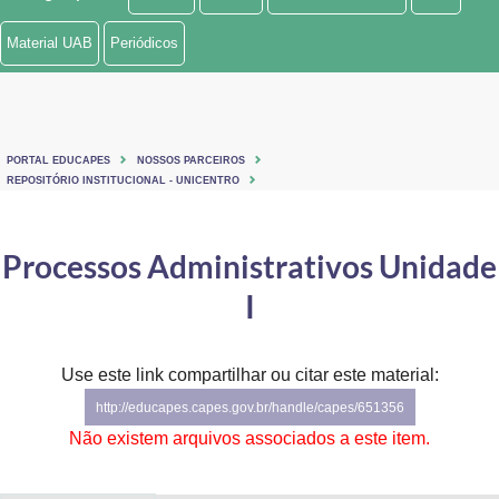
Ministério de Minas e Energia
Material UAB
Periódicos
Ministério da Ciência, Tecnologia, Inovações e Comunicações
Ministério do Meio Ambiente
PORTAL EDUCAPES
NOSSOS PARCEIROS
Ministério do Turismo
REPOSITÓRIO INSTITUCIONAL - UNICENTRO
Ministério do Desenvolvimento Regional
Processos Administrativos Unidade
Controladoria-Geral da União
I
Ministério da Mulher, da Família e dos Direitos Humanos
Use este link compartilhar ou citar este material:
Secretaria-Geral
http://educapes.capes.gov.br/handle/capes/651356
Secretaria de Governo
Não existem arquivos associados a este item.
Gabinete de Segurança Institucional