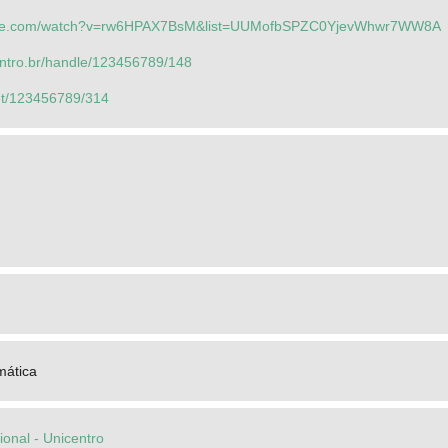
tube.com/watch?v=rw6HPAX7BsM&list=UUMofbSPZC0YjevWhwr7WW8A
entro.br/handle/123456789/148
net/123456789/314
mática
cional - Unicentro