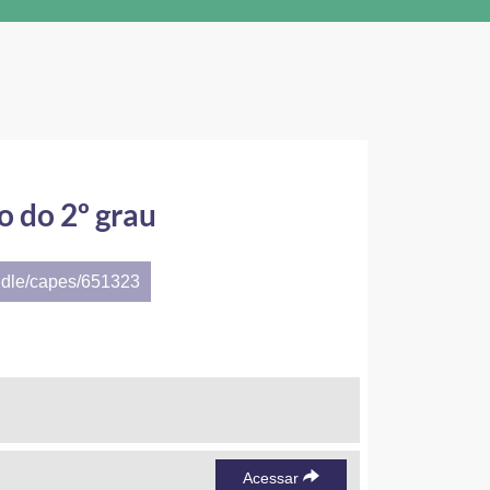
 do 2º grau
ndle/capes/651323
Acessar