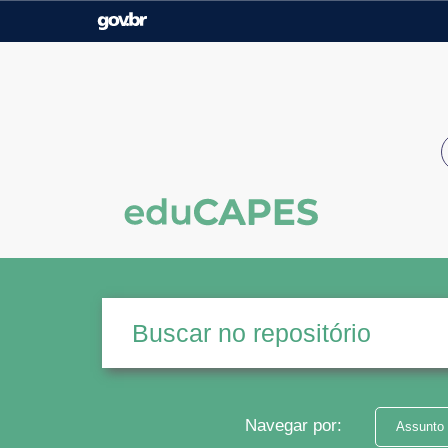
Casa Civil
Ministério da Justiça e
Segurança Pública
Ministério da Agricultura,
Ministério da Educação
Pecuária e Abastecimento
Ministério do Meio Ambiente
Ministério do Turismo
Secretaria de Governo
Gabinete de Segurança
Institucional
Navegar por:
Assunto