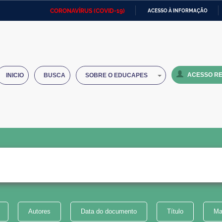
CORONAVÍRUS (COVID-19)
ACESSO À INFORMAÇÃO
Ministério da Defesa
Ministério das Relações
Mini
IR
Exteriores
PARA
O
Ministério da Cidadania
Ministério da Saúde
Mini
CONTEÚDO
ACESSO RE
INICIO
BUSCA
SOBRE O EDUCAPES
Ministério do Desenvolvimento
Controladoria-Geral da União
Minis
Regional
e do
Advocacia-Geral da União
Banco Central do Brasil
Plana
Autores
Data do documento
Título
Ma