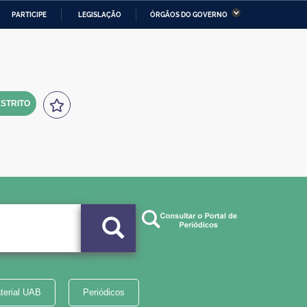
PARTICIPE
LEGISLAÇÃO
ÓRGÃOS DO GOVERNO
stério da Economia
Ministério da Infraestrutura
stério de Minas e Energia
Ministério da Ciência,
Tecnologia, Inovações e
Comunicações
STRITO
tério da Mulher, da Família
Secretaria-Geral
s Direitos Humanos
lto
terial UAB
Periódicos