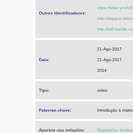
https://www.you
Outros identificadores: 
http://dspace.unic
http://hdl.handle.
21-Ago-2017
Data: 
21-Ago-2017
2014
Tipo: 
vídeo
Palavras-chave: 
Introdução à mate
Aparece nas coleções:
Repositório Institu