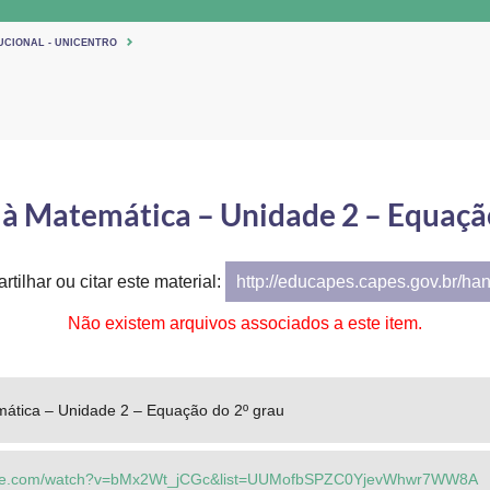
UCIONAL - UNICENTRO
 à Matemática – Unidade 2 – Equação
tilhar ou citar este material:
http://educapes.capes.gov.br/ha
Não existem arquivos associados a este item.
mática – Unidade 2 – Equação do 2º grau
tube.com/watch?v=bMx2Wt_jCGc&list=UUMofbSPZC0YjevWhwr7WW8A