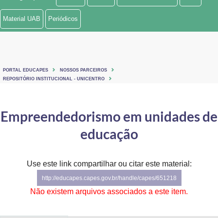
Ministério de Minas e Energia
Material UAB
Periódicos
Ministério da Ciência, Tecnologia, Inovações e Comunicações
Ministério do Meio Ambiente
PORTAL EDUCAPES
NOSSOS PARCEIROS
Ministério do Turismo
REPOSITÓRIO INSTITUCIONAL - UNICENTRO
Ministério do Desenvolvimento Regional
Empreendedorismo em unidades de
Controladoria-Geral da União
educação
Ministério da Mulher, da Família e dos Direitos Humanos
Use este link compartilhar ou citar este material:
Secretaria-Geral
http://educapes.capes.gov.br/handle/capes/651218
Secretaria de Governo
Não existem arquivos associados a este item.
Gabinete de Segurança Institucional