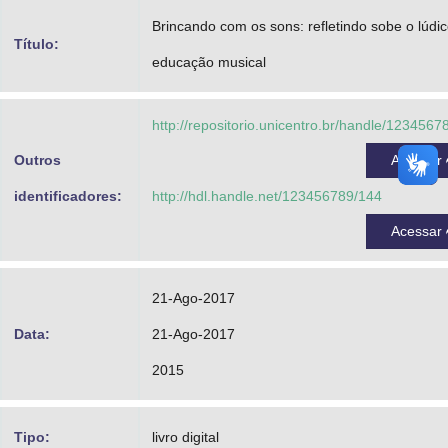
Advocacia-Geral da União
Brincando com os sons: refletindo sobe o lúdi
Título:
educação musical
Banco Central do Brasil
Planalto
http://repositorio.unicentro.br/handle/1234567
Outros
Acessar
identificadores:
http://hdl.handle.net/123456789/144
Acessar
21-Ago-2017
Data:
21-Ago-2017
2015
Tipo:
livro digital