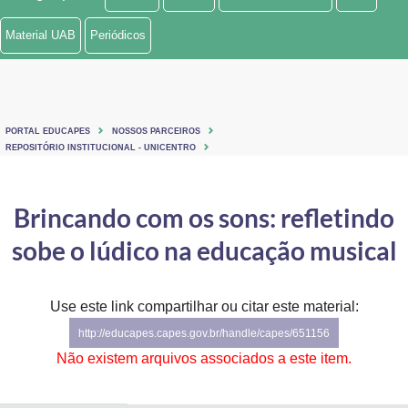
Ministério de Minas e Energia
Material UAB
Periódicos
Ministério da Ciência, Tecnologia, Inovações e Comunicações
Ministério do Meio Ambiente
PORTAL EDUCAPES
NOSSOS PARCEIROS
Ministério do Turismo
REPOSITÓRIO INSTITUCIONAL - UNICENTRO
Ministério do Desenvolvimento Regional
Brincando com os sons: refletindo
Controladoria-Geral da União
sobe o lúdico na educação musical
Ministério da Mulher, da Família e dos Direitos Humanos
Use este link compartilhar ou citar este material:
Secretaria-Geral
http://educapes.capes.gov.br/handle/capes/651156
Secretaria de Governo
Não existem arquivos associados a este item.
Gabinete de Segurança Institucional