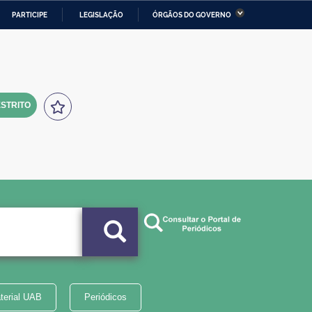
PARTICIPE
LEGISLAÇÃO
ÓRGÃOS DO GOVERNO
stério da Economia
Ministério da Infraestrutura
stério de Minas e Energia
Ministério da Ciência,
Tecnologia, Inovações e
Comunicações
STRITO
tério da Mulher, da Família
Secretaria-Geral
s Direitos Humanos
lto
terial UAB
Periódicos