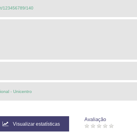
net/123456789/140
cional - Unicentro
Avaliação
Visualizar estatísticas