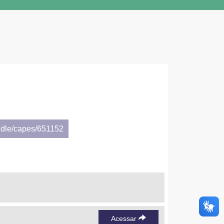
ndle/capes/651152
Acessar