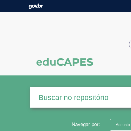
Casa Civil
Ministério da Justiça e
Segurança Pública
Ministério da Agricultura,
Ministério da Educação
Pecuária e Abastecimento
Ministério do Meio Ambiente
Ministério do Turismo
Secretaria de Governo
Gabinete de Segurança
Institucional
Navegar por:
Assunto