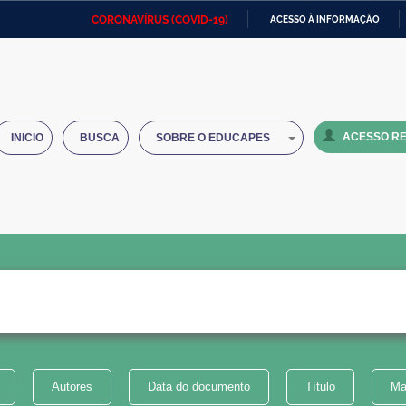
CORONAVÍRUS (COVID-19)
ACESSO À INFORMAÇÃO
Ministério da Defesa
Ministério das Relações
Mini
IR
Exteriores
PARA
O
Ministério da Cidadania
Ministério da Saúde
Mini
CONTEÚDO
ACESSO RE
INICIO
BUSCA
SOBRE O EDUCAPES
Ministério do Desenvolvimento
Controladoria-Geral da União
Minis
Regional
e do
Advocacia-Geral da União
Banco Central do Brasil
Plana
Autores
Data do documento
Título
Ma