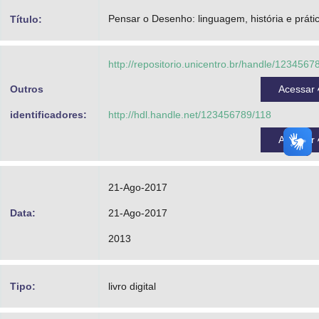
Advocacia-Geral da União
Pensar o Desenho: linguagem, história e práti
Título:
Banco Central do Brasil
http://repositorio.unicentro.br/handle/1234567
Planalto
Outros
Acessar
identificadores:
http://hdl.handle.net/123456789/118
Acessar
21-Ago-2017
Data:
21-Ago-2017
2013
Tipo:
livro digital