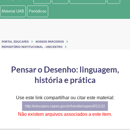
Ministério de Minas e Energia
Material UAB
Periódicos
Ministério da Ciência, Tecnologia, Inovações e Comunicações
Ministério do Meio Ambiente
PORTAL EDUCAPES
NOSSOS PARCEIROS
Ministério do Turismo
REPOSITÓRIO INSTITUCIONAL - UNICENTRO
Ministério do Desenvolvimento Regional
Pensar o Desenho: linguagem,
Controladoria-Geral da União
história e prática
Ministério da Mulher, da Família e dos Direitos Humanos
Use este link compartilhar ou citar este material:
Secretaria-Geral
http://educapes.capes.gov.br/handle/capes/651132
Secretaria de Governo
Não existem arquivos associados a este item.
Gabinete de Segurança Institucional