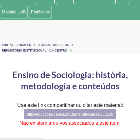
Ministério de Minas e Energia
Material UAB
Periódicos
Ministério da Ciência, Tecnologia, Inovações e Comunicações
Ministério do Meio Ambiente
PORTAL EDUCAPES
NOSSOS PARCEIROS
Ministério do Turismo
REPOSITÓRIO INSTITUCIONAL - UNICENTRO
Ministério do Desenvolvimento Regional
Ensino de Sociologia: história,
Controladoria-Geral da União
metodologia e conteúdos
Ministério da Mulher, da Família e dos Direitos Humanos
Use este link compartilhar ou citar este material:
Secretaria-Geral
http://educapes.capes.gov.br/handle/capes/651126
Secretaria de Governo
Não existem arquivos associados a este item.
Gabinete de Segurança Institucional