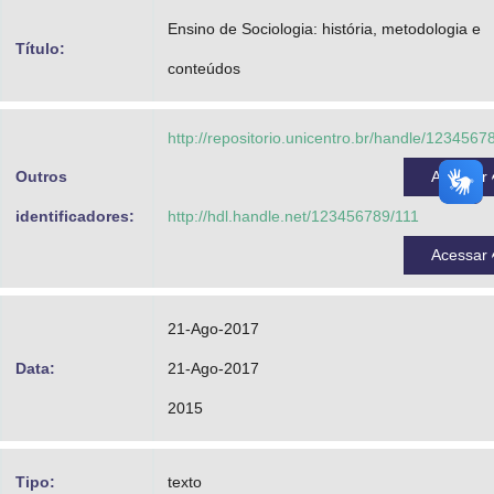
Advocacia-Geral da União
Ensino de Sociologia: história, metodologia e
Título:
conteúdos
Banco Central do Brasil
Planalto
http://repositorio.unicentro.br/handle/1234567
Outros
Acessar
identificadores:
http://hdl.handle.net/123456789/111
Acessar
21-Ago-2017
Data:
21-Ago-2017
2015
Tipo:
texto