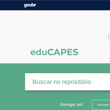
Casa Civil
Ministério da Justiça e
Segurança Pública
Ministério da Agricultura,
Ministério da Educação
Pecuária e Abastecimento
Ministério do Meio Ambiente
Ministério do Turismo
Secretaria de Governo
Gabinete de Segurança
Institucional
Navegar por:
Assunto