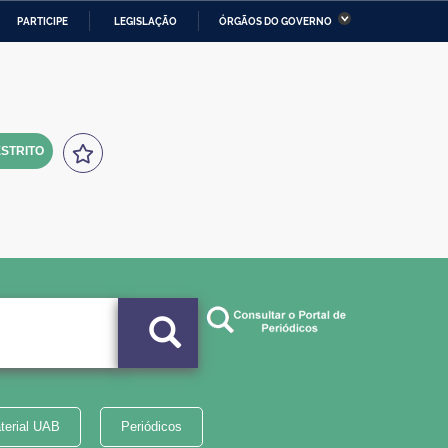
PARTICIPE
LEGISLAÇÃO
ÓRGÃOS DO GOVERNO
stério da Economia
Ministério da Infraestrutura
stério de Minas e Energia
Ministério da Ciência,
Tecnologia, Inovações e
Comunicações
STRITO
tério da Mulher, da Família
Secretaria-Geral
s Direitos Humanos
lto
terial UAB
Periódicos