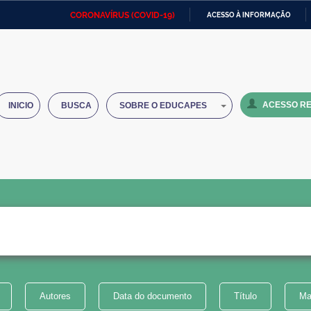
CORONAVÍRUS (COVID-19)
ACESSO À INFORMAÇÃO
Ministério da Defesa
Ministério das Relações
Mini
IR
Exteriores
PARA
O
Ministério da Cidadania
Ministério da Saúde
Mini
CONTEÚDO
ACESSO RE
INICIO
BUSCA
SOBRE O EDUCAPES
Ministério do Desenvolvimento
Controladoria-Geral da União
Minis
Regional
e do
Advocacia-Geral da União
Banco Central do Brasil
Plana
Autores
Data do documento
Título
Ma