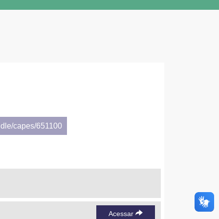
ndle/capes/651100
Acessar