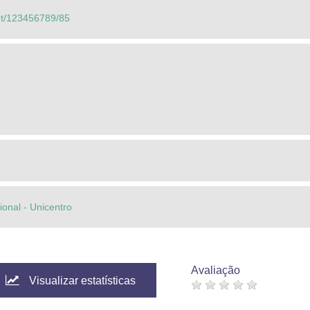
net/123456789/85
cional - Unicentro
Avaliação
Visualizar estatísticas