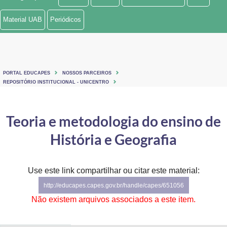
Ministério de Minas e Energia
Material UAB
Periódicos
Ministério da Ciência, Tecnologia, Inovações e Comunicações
Ministério do Meio Ambiente
PORTAL EDUCAPES
NOSSOS PARCEIROS
Ministério do Turismo
REPOSITÓRIO INSTITUCIONAL - UNICENTRO
Ministério do Desenvolvimento Regional
Teoria e metodologia do ensino de
Controladoria-Geral da União
História e Geografia
Ministério da Mulher, da Família e dos Direitos Humanos
Use este link compartilhar ou citar este material:
Secretaria-Geral
http://educapes.capes.gov.br/handle/capes/651056
Secretaria de Governo
Não existem arquivos associados a este item.
Gabinete de Segurança Institucional