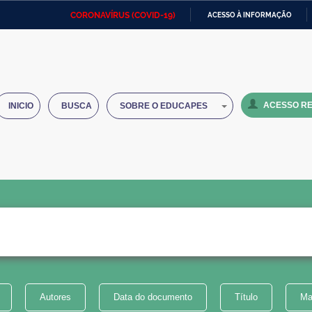
CORONAVÍRUS (COVID-19)
ACESSO À INFORMAÇÃO
Ministério da Defesa
Ministério das Relações
Mini
IR
Exteriores
PARA
O
Ministério da Cidadania
Ministério da Saúde
Mini
CONTEÚDO
ACESSO RE
INICIO
BUSCA
SOBRE O EDUCAPES
Ministério do Desenvolvimento
Controladoria-Geral da União
Minis
Regional
e do
Advocacia-Geral da União
Banco Central do Brasil
Plana
Autores
Data do documento
Título
Ma