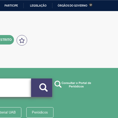
PARTICIPE
LEGISLAÇÃO
ÓRGÃOS DO GOVERNO
stério da Economia
Ministério da Infraestrutura
stério de Minas e Energia
Ministério da Ciência,
Tecnologia, Inovações e
Comunicações
STRITO
tério da Mulher, da Família
Secretaria-Geral
s Direitos Humanos
lto
terial UAB
Periódicos