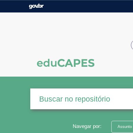
Casa Civil
Ministério da Justiça e
Segurança Pública
Ministério da Agricultura,
Ministério da Educação
Pecuária e Abastecimento
Ministério do Meio Ambiente
Ministério do Turismo
Secretaria de Governo
Gabinete de Segurança
Institucional
Navegar por:
Assunto