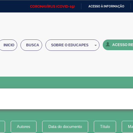
CORONAVÍRUS (COVID-19)
ACESSO À INFORMAÇÃO
Ministério da Defesa
Ministério das Relações
Mini
IR
Exteriores
PARA
O
Ministério da Cidadania
Ministério da Saúde
Mini
CONTEÚDO
ACESSO RE
INICIO
BUSCA
SOBRE O EDUCAPES
Ministério do Desenvolvimento
Controladoria-Geral da União
Minis
Regional
e do
Advocacia-Geral da União
Banco Central do Brasil
Plana
Autores
Data do documento
Título
Ma