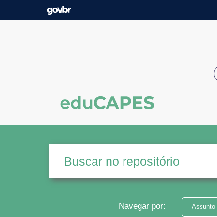
Casa Civil
Ministério da Justiça e
Segurança Pública
Ministério da Agricultura,
Ministério da Educação
Pecuária e Abastecimento
Ministério do Meio Ambiente
Ministério do Turismo
Secretaria de Governo
Gabinete de Segurança
Institucional
Navegar por:
Assunto