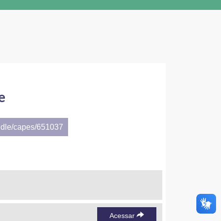
e
ndle/capes/651037
Acessar