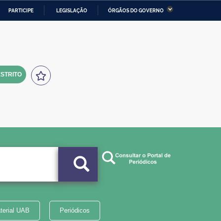
PARTICIPE
LEGISLAÇÃO
ÓRGÃOS DO GOVERNO
stério da Economia
Ministério da Infraestrutura
stério de Minas e Energia
Ministério da Ciência,
Tecnologia, Inovações e
Comunicações
STRITO
tério da Mulher, da Família
Secretaria-Geral
s Direitos Humanos
lto
terial UAB
Periódicos