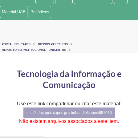
Ministério de Minas e Energia
Material UAB
Periódicos
Ministério da Ciência, Tecnologia, Inovações e Comunicações
Ministério do Meio Ambiente
PORTAL EDUCAPES
NOSSOS PARCEIROS
Ministério do Turismo
REPOSITÓRIO INSTITUCIONAL - UNICENTRO
Ministério do Desenvolvimento Regional
Tecnologia da Informação e
Controladoria-Geral da União
Comunicação
Ministério da Mulher, da Família e dos Direitos Humanos
Use este link compartilhar ou citar este material:
Secretaria-Geral
http://educapes.capes.gov.br/handle/capes/651036
Secretaria de Governo
Não existem arquivos associados a este item.
Gabinete de Segurança Institucional