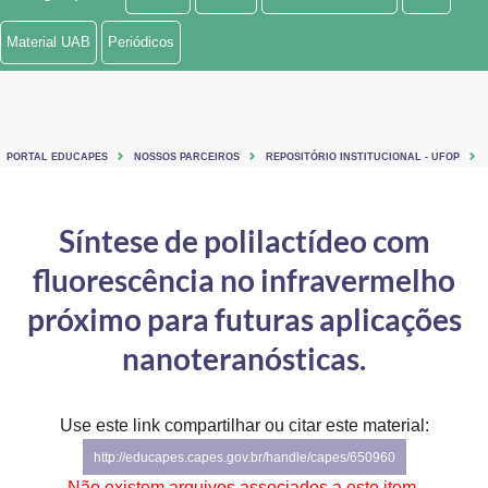
Ministério de Minas e Energia
Material UAB
Periódicos
Ministério da Ciência, Tecnologia, Inovações e Comunicações
Ministério do Meio Ambiente
PORTAL EDUCAPES
NOSSOS PARCEIROS
REPOSITÓRIO INSTITUCIONAL - UFOP
Ministério do Turismo
Ministério do Desenvolvimento Regional
Síntese de polilactídeo com
fluorescência no infravermelho
Controladoria-Geral da União
próximo para futuras aplicações
Ministério da Mulher, da Família e dos Direitos Humanos
nanoteranósticas.
Secretaria-Geral
Secretaria de Governo
Use este link compartilhar ou citar este material:
http://educapes.capes.gov.br/handle/capes/650960
Gabinete de Segurança Institucional
Não existem arquivos associados a este item.