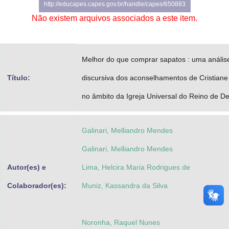
http://educapes.capes.gov.br/handle/capes/650883
Advocacia-Geral da União
Não existem arquivos associados a este item.
Banco Central do Brasil
Planalto
Melhor do que comprar sapatos : uma anális
Título:
discursiva dos aconselhamentos de Cristian
no âmbito da Igreja Universal do Reino de D
Galinari, Melliandro Mendes
Galinari, Melliandro Mendes
Autor(es) e
Lima, Helcira Maria Rodrigues de
Colaborador(es):
Muniz, Kassandra da Silva
Noronha, Raquel Nunes