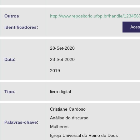
Outros
http://www.repositorio.ufop.br/handle/12345
Ace
identificadores:
28-Set-2020
Data:
28-Set-2020
2019
Tipo:
livro digital
Cristiane Cardoso
Análise do discurso
Palavras-chave:
Mulheres
Igreja Universal do Reino de Deus