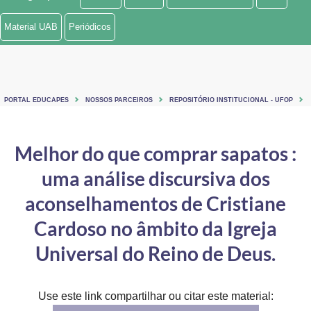
Ministério de Minas e Energia
Material UAB
Periódicos
Ministério da Ciência, Tecnologia, Inovações e Comunicações
Ministério do Meio Ambiente
PORTAL EDUCAPES
NOSSOS PARCEIROS
REPOSITÓRIO INSTITUCIONAL - UFOP
Ministério do Turismo
Ministério do Desenvolvimento Regional
Melhor do que comprar sapatos :
uma análise discursiva dos
Controladoria-Geral da União
aconselhamentos de Cristiane
Ministério da Mulher, da Família e dos Direitos Humanos
Cardoso no âmbito da Igreja
Secretaria-Geral
Universal do Reino de Deus.
Secretaria de Governo
Gabinete de Segurança Institucional
Use este link compartilhar ou citar este material: