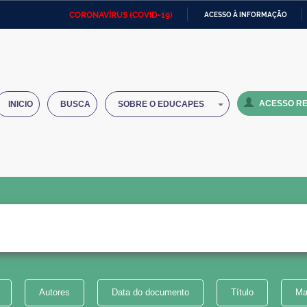
CORONAVÍRUS (COVID-19)
ACESSO À INFORMAÇÃO
Ministério da Defesa
Ministério das Relações
Mini
IR
Exteriores
PARA
O
Ministério da Cidadania
Ministério da Saúde
Mini
CONTEÚDO
ACESSO RE
INICIO
BUSCA
SOBRE O EDUCAPES
Ministério do Desenvolvimento
Controladoria-Geral da União
Minis
Regional
e do
Advocacia-Geral da União
Banco Central do Brasil
Plana
Autores
Data do documento
Título
Ma