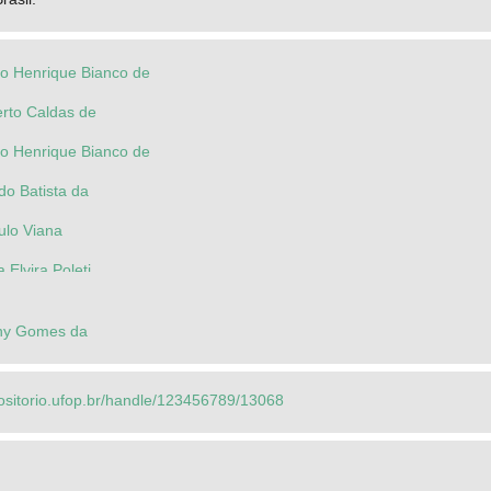
o Henrique Bianco de
erto Caldas de
o Henrique Bianco de
do Batista da
ulo Viana
 Elvira Poleti
 Belarmino de
ainy Gomes da
ositorio.ufop.br/handle/123456789/13068