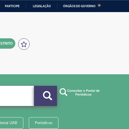
PARTICIPE
LEGISLAÇÃO
ÓRGÃOS DO GOVERNO
stério da Economia
Ministério da Infraestrutura
stério de Minas e Energia
Ministério da Ciência,
Tecnologia, Inovações e
Comunicações
STRITO
tério da Mulher, da Família
Secretaria-Geral
s Direitos Humanos
lto
terial UAB
Periódicos