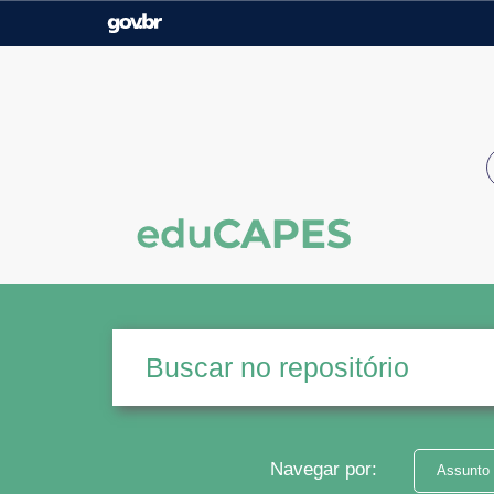
Casa Civil
Ministério da Justiça e
Segurança Pública
Ministério da Agricultura,
Ministério da Educação
Pecuária e Abastecimento
Ministério do Meio Ambiente
Ministério do Turismo
Secretaria de Governo
Gabinete de Segurança
Institucional
Navegar por:
Assunto