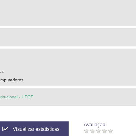
us
omputadores
stitucional - UFOP
Avaliação
Visualizar estatísticas