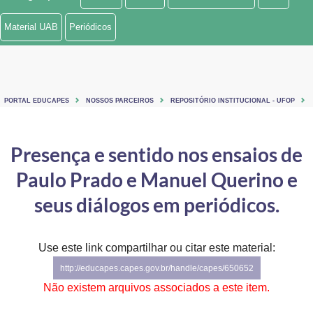
Ministério de Minas e Energia
Material UAB
Periódicos
Ministério da Ciência, Tecnologia, Inovações e Comunicações
Ministério do Meio Ambiente
PORTAL EDUCAPES
NOSSOS PARCEIROS
REPOSITÓRIO INSTITUCIONAL - UFOP
Ministério do Turismo
Ministério do Desenvolvimento Regional
Presença e sentido nos ensaios de
Paulo Prado e Manuel Querino e
Controladoria-Geral da União
seus diálogos em periódicos.
Ministério da Mulher, da Família e dos Direitos Humanos
Secretaria-Geral
Use este link compartilhar ou citar este material:
Secretaria de Governo
http://educapes.capes.gov.br/handle/capes/650652
Não existem arquivos associados a este item.
Gabinete de Segurança Institucional