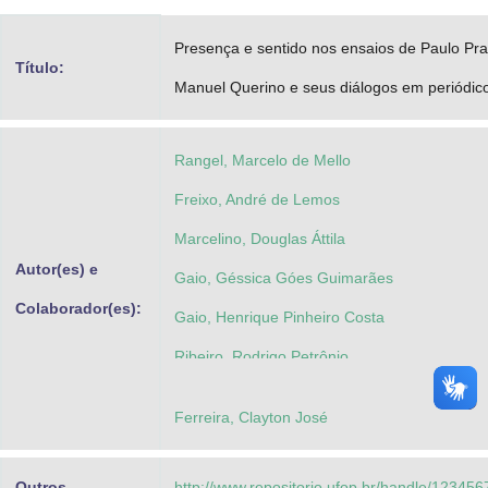
Advocacia-Geral da União
Presença e sentido nos ensaios de Paulo Pr
Título:
Banco Central do Brasil
Manuel Querino e seus diálogos em periódic
Planalto
Rangel, Marcelo de Mello
Freixo, André de Lemos
Marcelino, Douglas Áttila
Autor(es) e
Gaio, Géssica Góes Guimarães
Colaborador(es):
Gaio, Henrique Pinheiro Costa
Ribeiro, Rodrigo Petrônio
Ferreira, Clayton José
Outros
http://www.repositorio.ufop.br/handle/12345