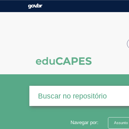
Casa Civil
Ministério da Justiça e
Segurança Pública
Ministério da Agricultura,
Ministério da Educação
Pecuária e Abastecimento
Ministério do Meio Ambiente
Ministério do Turismo
Secretaria de Governo
Gabinete de Segurança
Institucional
Navegar por:
Assunto