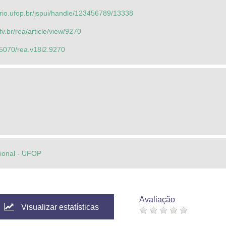
orio.ufop.br/jspui/handle/123456789/13338
fv.br/rea/article/view/9270
.25070/rea.v18i2.9270
cional - UFOP
Avaliação
Visualizar estatísticas