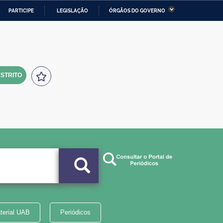
PARTICIPE
LEGISLAÇÃO
ÓRGÃOS DO GOVERNO
stério da Economia
Ministério da Infraestrutura
stério de Minas e Energia
Ministério da Ciência,
Tecnologia, Inovações e
Comunicações
STRITO
tério da Mulher, da Família
Secretaria-Geral
s Direitos Humanos
lto
terial UAB
Periódicos