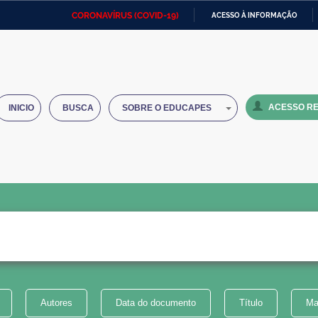
CORONAVÍRUS (COVID-19)
ACESSO À INFORMAÇÃO
Ministério da Defesa
Ministério das Relações
Mini
IR
Exteriores
PARA
O
Ministério da Cidadania
Ministério da Saúde
Mini
CONTEÚDO
ACESSO RE
INICIO
BUSCA
SOBRE O EDUCAPES
Ministério do Desenvolvimento
Controladoria-Geral da União
Minis
Regional
e do
Advocacia-Geral da União
Banco Central do Brasil
Plana
Autores
Data do documento
Título
Ma