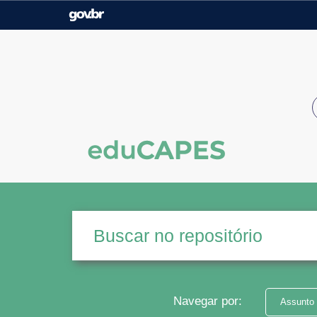
Casa Civil
Ministério da Justiça e
Segurança Pública
Ministério da Agricultura,
Ministério da Educação
Pecuária e Abastecimento
Ministério do Meio Ambiente
Ministério do Turismo
Secretaria de Governo
Gabinete de Segurança
Institucional
Navegar por:
Assunto