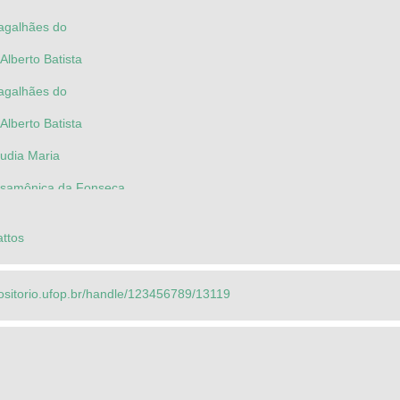
Magalhães do
Alberto Batista
Magalhães do
Alberto Batista
áudia Maria
osamônica da Fonseca
attos
ositorio.ufop.br/handle/123456789/13119