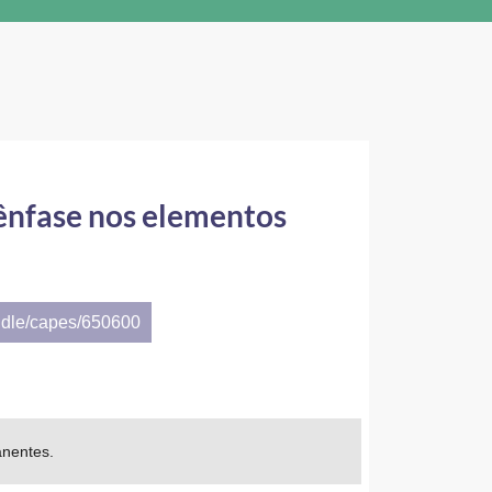
m ênfase nos elementos
ndle/capes/650600
anentes.