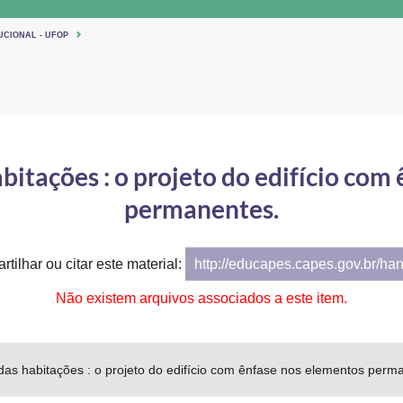
UCIONAL - UFOP
abitações : o projeto do edifício co
permanentes.
tilhar ou citar este material:
http://educapes.capes.gov.br/ha
Não existem arquivos associados a este item.
e das habitações : o projeto do edifício com ênfase nos elementos perm