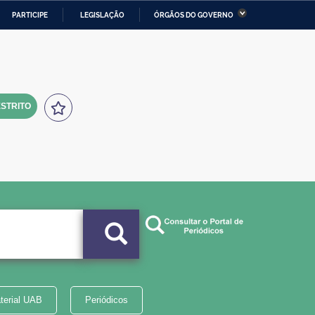
PARTICIPE
LEGISLAÇÃO
ÓRGÃOS DO GOVERNO
stério da Economia
Ministério da Infraestrutura
stério de Minas e Energia
Ministério da Ciência,
Tecnologia, Inovações e
Comunicações
STRITO
tério da Mulher, da Família
Secretaria-Geral
s Direitos Humanos
lto
terial UAB
Periódicos