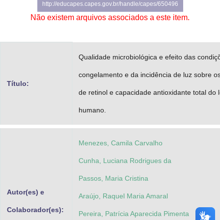
http://educapes.capes.gov.br/handle/capes/650496
Advocacia-Geral da União
Não existem arquivos associados a este item.
Banco Central do Brasil
Planalto
Qualidade microbiológica e efeito das condiç
congelamento e da incidência de luz sobre o
Título:
de retinol e capacidade antioxidante total do l
humano.
Menezes, Camila Carvalho
Cunha, Luciana Rodrigues da
Passos, Maria Cristina
Autor(es) e
Araújo, Raquel Maria Amaral
Colaborador(es):
Pereira, Patrícia Aparecida Pimenta