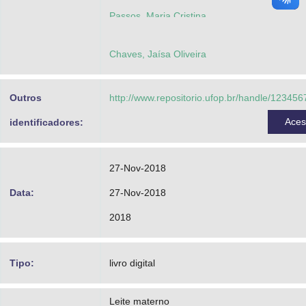
Passos, Maria Cristina
Cunha, Luciana Rodrigues da
Chaves, Jaísa Oliveira
Outros
http://www.repositorio.ufop.br/handle/12345
Ace
identificadores:
27-Nov-2018
Data:
27-Nov-2018
2018
Tipo:
livro digital
Leite materno