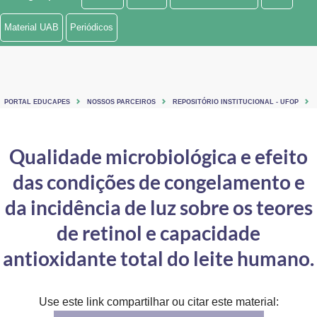
Ministério de Minas e Energia
Material UAB
Periódicos
Ministério da Ciência, Tecnologia, Inovações e Comunicações
Ministério do Meio Ambiente
PORTAL EDUCAPES
NOSSOS PARCEIROS
REPOSITÓRIO INSTITUCIONAL - UFOP
Ministério do Turismo
Ministério do Desenvolvimento Regional
Qualidade microbiológica e efeito
das condições de congelamento e
Controladoria-Geral da União
da incidência de luz sobre os teores
Ministério da Mulher, da Família e dos Direitos Humanos
de retinol e capacidade
Secretaria-Geral
antioxidante total do leite humano.
Secretaria de Governo
Gabinete de Segurança Institucional
Use este link compartilhar ou citar este material: