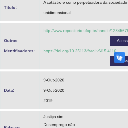
A catástrofe como perpetuadora da sociedade
Advocacia-Geral da União
Título:
unidimensional.
Banco Central do Brasil
http://www.repositorio.ufop.br/handle/123456
Planalto
Outros
Aces
identificadores:
https://doi.org/10.25113/farol.v6i15.4110
Aces
9-Out-2020
Data:
9-Out-2020
2019
Justiça sim
Desemprego não
Palavras-