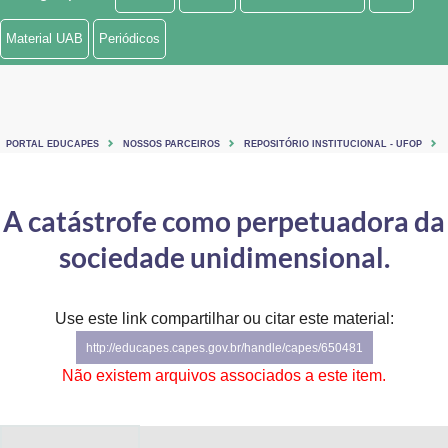
Ministério de Minas e Energia
Material UAB
Periódicos
Ministério da Ciência, Tecnologia, Inovações e Comunicações
Ministério do Meio Ambiente
PORTAL EDUCAPES
NOSSOS PARCEIROS
REPOSITÓRIO INSTITUCIONAL - UFOP
Ministério do Turismo
Ministério do Desenvolvimento Regional
A catástrofe como perpetuadora da
sociedade unidimensional.
Controladoria-Geral da União
Ministério da Mulher, da Família e dos Direitos Humanos
Use este link compartilhar ou citar este material:
Secretaria-Geral
http://educapes.capes.gov.br/handle/capes/650481
Não existem arquivos associados a este item.
Secretaria de Governo
Gabinete de Segurança Institucional