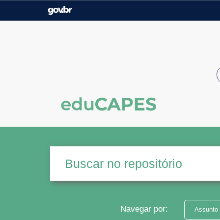
Casa Civil
Ministério da Justiça e
Segurança Pública
Ministério da Agricultura,
Ministério da Educação
Pecuária e Abastecimento
Ministério do Meio Ambiente
Ministério do Turismo
Secretaria de Governo
Gabinete de Segurança
Institucional
Navegar por:
Assunto