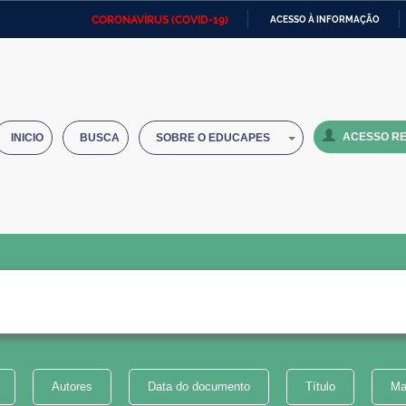
CORONAVÍRUS (COVID-19)
ACESSO À INFORMAÇÃO
Ministério da Defesa
Ministério das Relações
Mini
IR
Exteriores
PARA
O
Ministério da Cidadania
Ministério da Saúde
Mini
CONTEÚDO
ACESSO RE
INICIO
BUSCA
SOBRE O EDUCAPES
Ministério do Desenvolvimento
Controladoria-Geral da União
Minis
Regional
e do
Advocacia-Geral da União
Banco Central do Brasil
Plana
Autores
Data do documento
Título
Ma