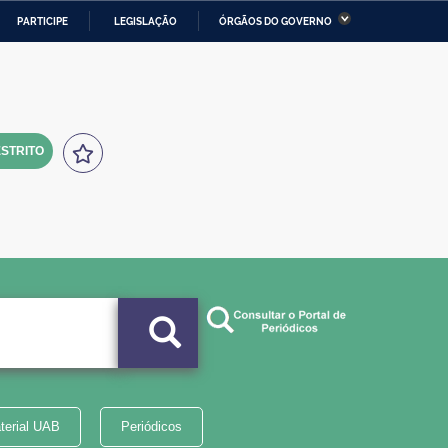
PARTICIPE
LEGISLAÇÃO
ÓRGÃOS DO GOVERNO
stério da Economia
Ministério da Infraestrutura
stério de Minas e Energia
Ministério da Ciência,
Tecnologia, Inovações e
Comunicações
STRITO
tério da Mulher, da Família
Secretaria-Geral
s Direitos Humanos
lto
terial UAB
Periódicos