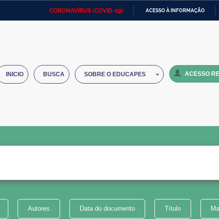
CORONAVÍRUS (COVID-19)
ACESSO À INFORMAÇÃO
Ministério da Defesa
Ministério das Relações
Mini
IR
Exteriores
PARA
O
Ministério da Cidadania
Ministério da Saúde
Mini
CONTEÚDO
ACESSO RE
INICIO
BUSCA
SOBRE O EDUCAPES
Ministério do Desenvolvimento
Controladoria-Geral da União
Minis
Regional
e do
Advocacia-Geral da União
Banco Central do Brasil
Plana
Autores
Data do documento
Título
Ma