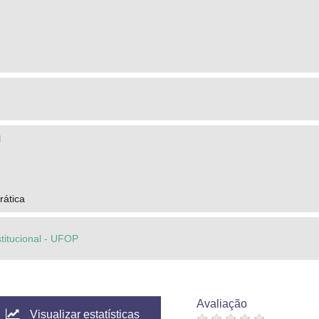
l
ática
stitucional - UFOP
Avaliação
Visualizar estatísticas