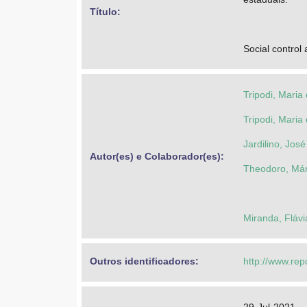
Título: 
Social control
Tripodi, Maria
Tripodi, Maria
Jardilino, Jos
Autor(es) e Colaborador(es): 
Theodoro, Már
Miranda, Flávi
Outros identificadores: 
http://www.rep