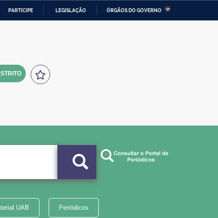
PARTICIPE
LEGISLAÇÃO
ÓRGÃOS DO GOVERNO
stério da Economia
Ministério da Infraestrutura
stério de Minas e Energia
Ministério da Ciência,
Tecnologia, Inovações e
Comunicações
STRITO
tério da Mulher, da Família
Secretaria-Geral
s Direitos Humanos
lto
terial UAB
Periódicos