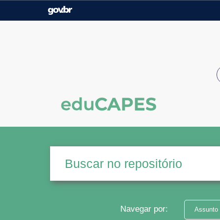
Casa Civil
Ministério da Justiça e
Segurança Pública
Ministério da Agricultura,
Ministério da Educação
Pecuária e Abastecimento
Ministério do Meio Ambiente
Ministério do Turismo
Secretaria de Governo
Gabinete de Segurança
Institucional
Navegar por:
Assunto