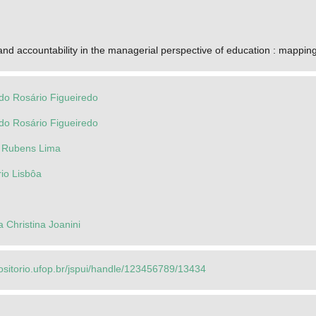
 and accountability in the managerial perspective of education : mappin
 do Rosário Figueiredo
 do Rosário Figueiredo
é Rubens Lima
io Lisbôa
a Christina Joanini
ositorio.ufop.br/jspui/handle/123456789/13434