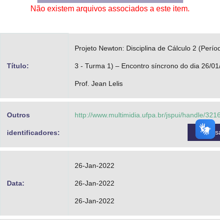
Não existem arquivos associados a este item.
Advocacia-Geral da União
Banco Central do Brasil
Projeto Newton: Disciplina de Cálculo 2 (Perío
Planalto
Título:
3 - Turma 1) – Encontro síncrono do dia 26/01
Prof. Jean Lelis
Outros
http://www.multimidia.ufpa.br/jspui/handle/32
Acess
identificadores:
26-Jan-2022
Data:
26-Jan-2022
26-Jan-2022