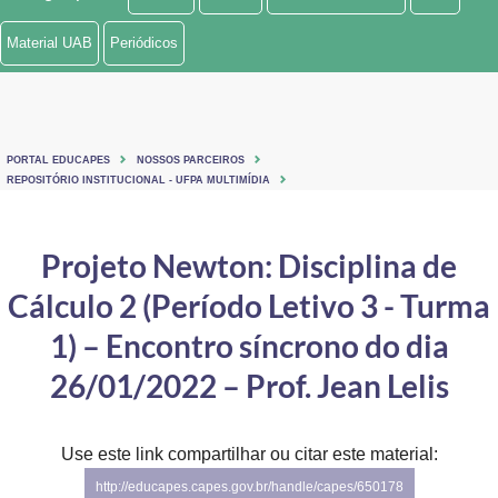
Ministério de Minas e Energia
Material UAB
Periódicos
Ministério da Ciência, Tecnologia, Inovações e Comunicações
Ministério do Meio Ambiente
PORTAL EDUCAPES
NOSSOS PARCEIROS
Ministério do Turismo
REPOSITÓRIO INSTITUCIONAL - UFPA MULTIMÍDIA
Ministério do Desenvolvimento Regional
Projeto Newton: Disciplina de
Controladoria-Geral da União
Cálculo 2 (Período Letivo 3 - Turma
Ministério da Mulher, da Família e dos Direitos Humanos
1) – Encontro síncrono do dia
Secretaria-Geral
26/01/2022 – Prof. Jean Lelis
Secretaria de Governo
Use este link compartilhar ou citar este material:
Gabinete de Segurança Institucional
http://educapes.capes.gov.br/handle/capes/650178