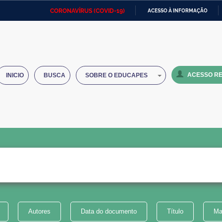
CORONAVÍRUS (COVID-19)
ACESSO À INFORMAÇÃO
Ministério da Defesa
Ministério das Relações
Mini
IR
Exteriores
PARA
O
Ministério da Cidadania
Ministério da Saúde
Mini
CONTEÚDO
ACESSO RE
INICIO
BUSCA
SOBRE O EDUCAPES
Ministério do Desenvolvimento
Controladoria-Geral da União
Minis
Regional
e do
Advocacia-Geral da União
Banco Central do Brasil
Plana
Autores
Data do documento
Título
Ma