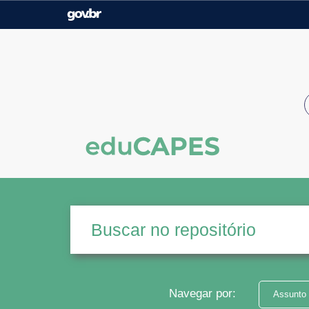
Casa Civil
Ministério da Justiça e
Segurança Pública
Ministério da Agricultura,
Ministério da Educação
Pecuária e Abastecimento
Ministério do Meio Ambiente
Ministério do Turismo
Secretaria de Governo
Gabinete de Segurança
Institucional
Navegar por:
Assunto