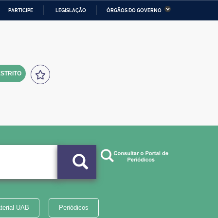
PARTICIPE
LEGISLAÇÃO
ÓRGÃOS DO GOVERNO
stério da Economia
Ministério da Infraestrutura
stério de Minas e Energia
Ministério da Ciência,
Tecnologia, Inovações e
Comunicações
STRITO
tério da Mulher, da Família
Secretaria-Geral
s Direitos Humanos
lto
terial UAB
Periódicos