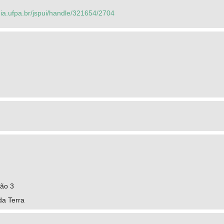
dia.ufpa.br/jspui/handle/321654/2704
ção 3
da Terra