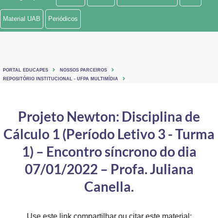
Ministério de Minas e Energia
Material UAB
Periódicos
Ministério da Ciência, Tecnologia, Inovações e Comunicações
Ministério do Meio Ambiente
PORTAL EDUCAPES
NOSSOS PARCEIROS
Ministério do Turismo
REPOSITÓRIO INSTITUCIONAL - UFPA MULTIMÍDIA
Ministério do Desenvolvimento Regional
Projeto Newton: Disciplina de
Controladoria-Geral da União
Cálculo 1 (Período Letivo 3 - Turma
Ministério da Mulher, da Família e dos Direitos Humanos
1) – Encontro síncrono do dia
Secretaria-Geral
07/01/2022 – Profa. Juliana
Canella.
Secretaria de Governo
Gabinete de Segurança Institucional
Use este link compartilhar ou citar este material: