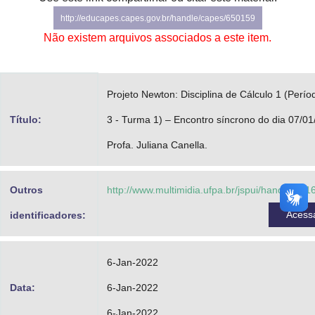
Advocacia-Geral da União
http://educapes.capes.gov.br/handle/capes/650159
Não existem arquivos associados a este item.
Banco Central do Brasil
Planalto
Projeto Newton: Disciplina de Cálculo 1 (Perío
Título:
3 - Turma 1) – Encontro síncrono do dia 07/01
Profa. Juliana Canella.
Outros
http://www.multimidia.ufpa.br/jspui/handle/32
Acess
identificadores:
6-Jan-2022
Data:
6-Jan-2022
6-Jan-2022