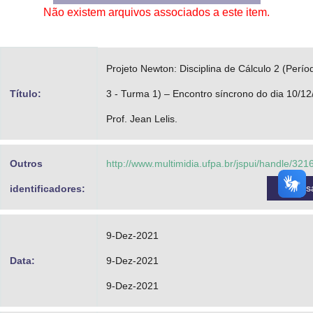
Não existem arquivos associados a este item.
Advocacia-Geral da União
Banco Central do Brasil
Projeto Newton: Disciplina de Cálculo 2 (Perío
Planalto
Título:
3 - Turma 1) – Encontro síncrono do dia 10/12
Prof. Jean Lelis.
Outros
http://www.multimidia.ufpa.br/jspui/handle/32
Acess
identificadores:
9-Dez-2021
Data:
9-Dez-2021
9-Dez-2021