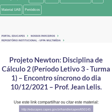
Ministério de Minas e Energia
Material UAB
Periódicos
Ministério da Ciência, Tecnologia, Inovações e Comunicações
Ministério do Meio Ambiente
PORTAL EDUCAPES
NOSSOS PARCEIROS
Ministério do Turismo
REPOSITÓRIO INSTITUCIONAL - UFPA MULTIMÍDIA
Ministério do Desenvolvimento Regional
Projeto Newton: Disciplina de
Controladoria-Geral da União
Cálculo 2 (Período Letivo 3 - Turma
Ministério da Mulher, da Família e dos Direitos Humanos
1) – Encontro síncrono do dia
Secretaria-Geral
10/12/2021 – Prof. Jean Lelis.
Secretaria de Governo
Use este link compartilhar ou citar este material:
Gabinete de Segurança Institucional
http://educapes.capes.gov.br/handle/capes/650145