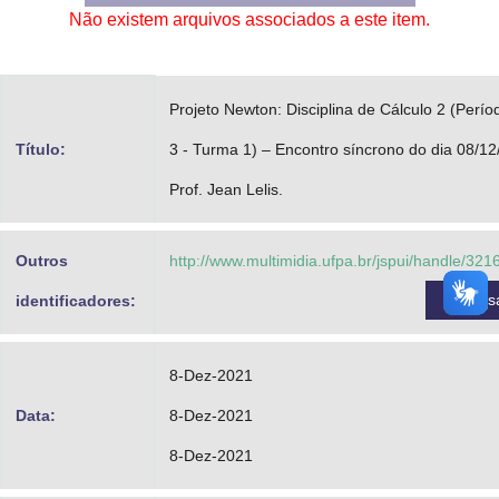
Não existem arquivos associados a este item.
Advocacia-Geral da União
Banco Central do Brasil
Projeto Newton: Disciplina de Cálculo 2 (Perío
Planalto
Título:
3 - Turma 1) – Encontro síncrono do dia 08/12
Prof. Jean Lelis.
Outros
http://www.multimidia.ufpa.br/jspui/handle/32
Acess
identificadores:
8-Dez-2021
Data:
8-Dez-2021
8-Dez-2021