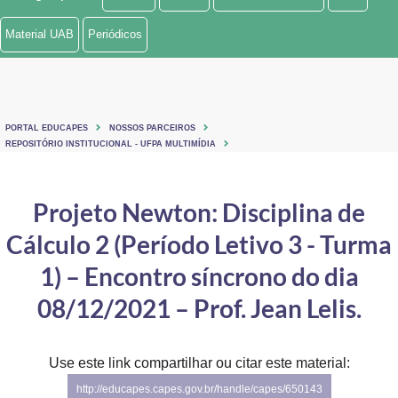
Ministério de Minas e Energia
Material UAB
Periódicos
Ministério da Ciência, Tecnologia, Inovações e Comunicações
Ministério do Meio Ambiente
PORTAL EDUCAPES
NOSSOS PARCEIROS
Ministério do Turismo
REPOSITÓRIO INSTITUCIONAL - UFPA MULTIMÍDIA
Ministério do Desenvolvimento Regional
Projeto Newton: Disciplina de
Controladoria-Geral da União
Cálculo 2 (Período Letivo 3 - Turma
Ministério da Mulher, da Família e dos Direitos Humanos
1) – Encontro síncrono do dia
Secretaria-Geral
08/12/2021 – Prof. Jean Lelis.
Secretaria de Governo
Use este link compartilhar ou citar este material:
Gabinete de Segurança Institucional
http://educapes.capes.gov.br/handle/capes/650143