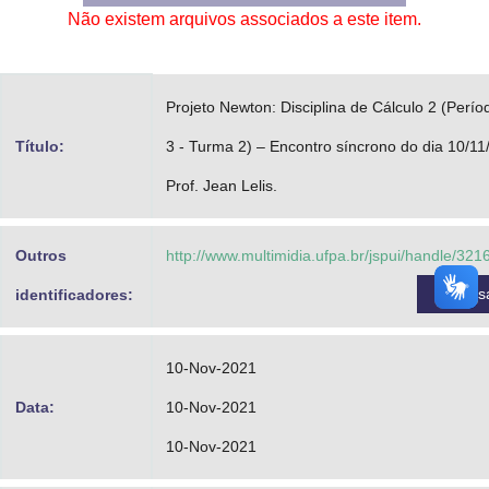
Não existem arquivos associados a este item.
Advocacia-Geral da União
Banco Central do Brasil
Projeto Newton: Disciplina de Cálculo 2 (Perío
Planalto
Título:
3 - Turma 2) – Encontro síncrono do dia 10/11
Prof. Jean Lelis.
Outros
http://www.multimidia.ufpa.br/jspui/handle/32
Acess
identificadores:
10-Nov-2021
Data:
10-Nov-2021
10-Nov-2021