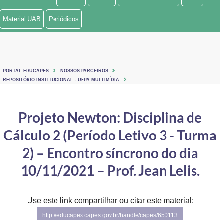
Ministério de Minas e Energia
Material UAB
Periódicos
Ministério da Ciência, Tecnologia, Inovações e Comunicações
Ministério do Meio Ambiente
PORTAL EDUCAPES
NOSSOS PARCEIROS
Ministério do Turismo
REPOSITÓRIO INSTITUCIONAL - UFPA MULTIMÍDIA
Ministério do Desenvolvimento Regional
Projeto Newton: Disciplina de
Controladoria-Geral da União
Cálculo 2 (Período Letivo 3 - Turma
Ministério da Mulher, da Família e dos Direitos Humanos
2) – Encontro síncrono do dia
Secretaria-Geral
10/11/2021 – Prof. Jean Lelis.
Secretaria de Governo
Use este link compartilhar ou citar este material:
Gabinete de Segurança Institucional
http://educapes.capes.gov.br/handle/capes/650113