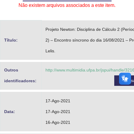
Não existem arquivos associados a este item.
Advocacia-Geral da União
Banco Central do Brasil
Projeto Newton: Disciplina de Cálculo 2 (Perío
Planalto
Título:
2) – Encontro síncrono do dia 16/08/2021 – Pr
Lelis.
Outros
http://www.multimidia.ufpa.br/jspui/handle/32
Acess
identificadores:
17-Ago-2021
Data:
17-Ago-2021
16-Ago-2021