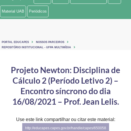
Ministério de Minas e Energia
Material UAB
Periódicos
Ministério da Ciência, Tecnologia, Inovações e Comunicações
Ministério do Meio Ambiente
PORTAL EDUCAPES
NOSSOS PARCEIROS
Ministério do Turismo
REPOSITÓRIO INSTITUCIONAL - UFPA MULTIMÍDIA
Ministério do Desenvolvimento Regional
Projeto Newton: Disciplina de
Controladoria-Geral da União
Cálculo 2 (Período Letivo 2) –
Ministério da Mulher, da Família e dos Direitos Humanos
Encontro síncrono do dia
Secretaria-Geral
16/08/2021 – Prof. Jean Lelis.
Secretaria de Governo
Use este link compartilhar ou citar este material:
Gabinete de Segurança Institucional
http://educapes.capes.gov.br/handle/capes/650058