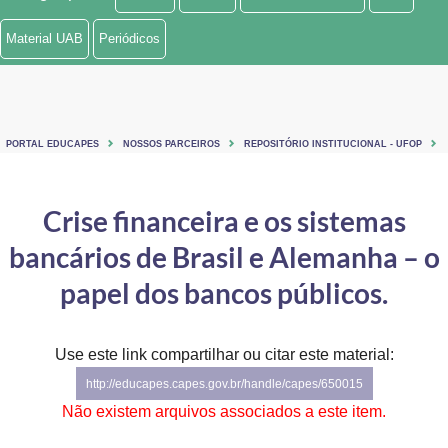
Ministério de Minas e Energia
Material UAB
Periódicos
Ministério da Ciência, Tecnologia, Inovações e Comunicações
Ministério do Meio Ambiente
PORTAL EDUCAPES
NOSSOS PARCEIROS
REPOSITÓRIO INSTITUCIONAL - UFOP
Ministério do Turismo
Ministério do Desenvolvimento Regional
Crise financeira e os sistemas
bancários de Brasil e Alemanha – o
Controladoria-Geral da União
papel dos bancos públicos.
Ministério da Mulher, da Família e dos Direitos Humanos
Secretaria-Geral
Use este link compartilhar ou citar este material:
Secretaria de Governo
http://educapes.capes.gov.br/handle/capes/650015
Não existem arquivos associados a este item.
Gabinete de Segurança Institucional