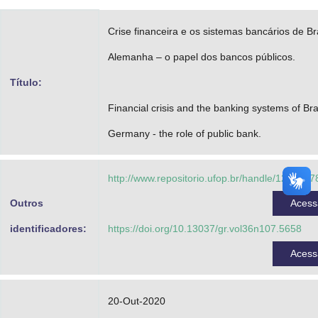
Advocacia-Geral da União
Crise financeira e os sistemas bancários de Bra
Banco Central do Brasil
Alemanha – o papel dos bancos públicos.
Planalto
Título:
Financial crisis and the banking systems of Bra
Germany - the role of public bank.
http://www.repositorio.ufop.br/handle/123456
Outros
Aces
identificadores:
https://doi.org/10.13037/gr.vol36n107.5658
Aces
20-Out-2020