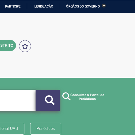
PARTICIPE
LEGISLAÇÃO
ÓRGÃOS DO GOVERNO
stério da Economia
Ministério da Infraestrutura
stério de Minas e Energia
Ministério da Ciência,
Tecnologia, Inovações e
Comunicações
STRITO
tério da Mulher, da Família
Secretaria-Geral
s Direitos Humanos
lto
terial UAB
Periódicos