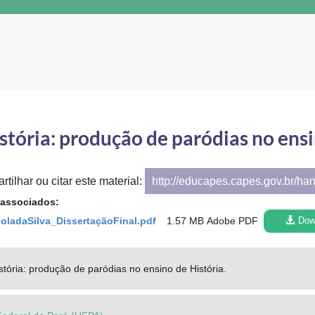
tória: produção de paródias no ensi
tilhar ou citar este material:
http://educapes.capes.gov.br/ha
 associados:
oladaSilva_DissertaçãoFinal.pdf
1.57 MB
Adobe PDF
Dow
tória: produção de paródias no ensino de História.