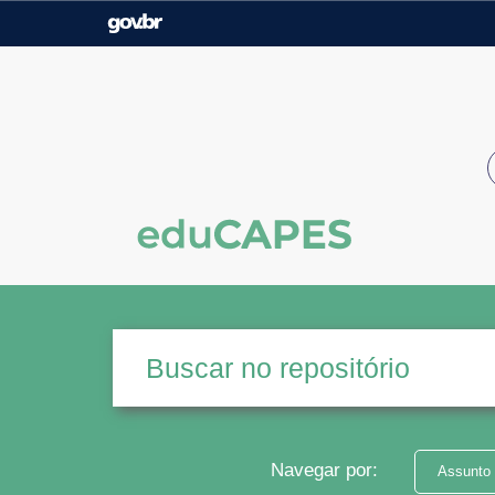
Casa Civil
Ministério da Justiça e
Segurança Pública
Ministério da Agricultura,
Ministério da Educação
Pecuária e Abastecimento
Ministério do Meio Ambiente
Ministério do Turismo
Secretaria de Governo
Gabinete de Segurança
Institucional
Navegar por:
Assunto