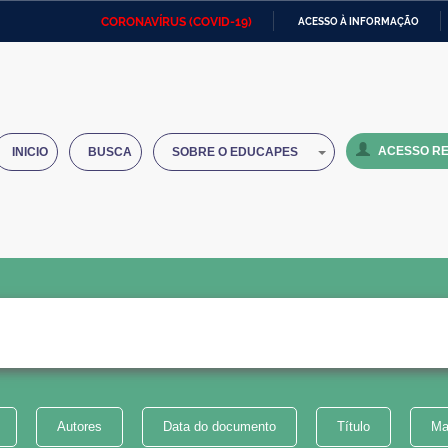
CORONAVÍRUS (COVID-19)
ACESSO À INFORMAÇÃO
Ministério da Defesa
Ministério das Relações
Mini
IR
Exteriores
PARA
O
Ministério da Cidadania
Ministério da Saúde
Mini
CONTEÚDO
ACESSO RE
INICIO
BUSCA
SOBRE O EDUCAPES
Ministério do Desenvolvimento
Controladoria-Geral da União
Minis
Regional
e do
Advocacia-Geral da União
Banco Central do Brasil
Plana
Autores
Data do documento
Título
Ma