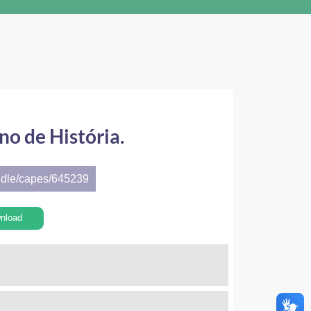
no de História.
ndle/capes/645239
nload