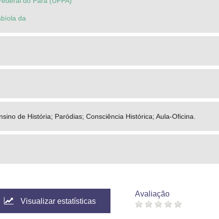
Federal do Pará (UFPA)
abíola da
nsino de História; Paródias; Consciência Histórica; Aula-Oficina.
Avaliação
Visualizar estatísticas