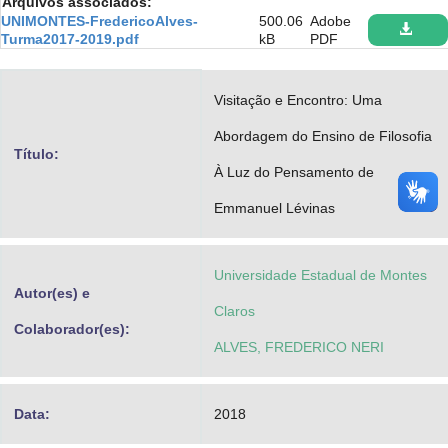
Arquivos associados:
Advocacia-Geral da União
UNIMONTES-FredericoAlves-
500.06
Adobe
Turma2017-2019.pdf
kB
PDF
Banco Central do Brasil
Visitação e Encontro: Uma
Planalto
Abordagem do Ensino de Filosofia
Título:
À Luz do Pensamento de
Emmanuel Lévinas
Universidade Estadual de Montes
Autor(es) e
Claros
Colaborador(es):
ALVES, FREDERICO NERI
Data:
2018