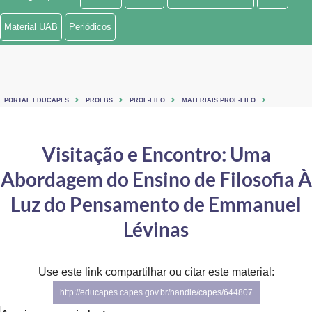
Ministério de Minas e Energia
Material UAB
Periódicos
Ministério da Ciência, Tecnologia, Inovações e Comunicações
Ministério do Meio Ambiente
PORTAL EDUCAPES
PROEBS
PROF-FILO
MATERIAIS PROF-FILO
Ministério do Turismo
Ministério do Desenvolvimento Regional
Visitação e Encontro: Uma
Abordagem do Ensino de Filosofia À
Controladoria-Geral da União
Luz do Pensamento de Emmanuel
Ministério da Mulher, da Família e dos Direitos Humanos
Lévinas
Secretaria-Geral
Secretaria de Governo
Use este link compartilhar ou citar este material:
http://educapes.capes.gov.br/handle/capes/644807
Gabinete de Segurança Institucional