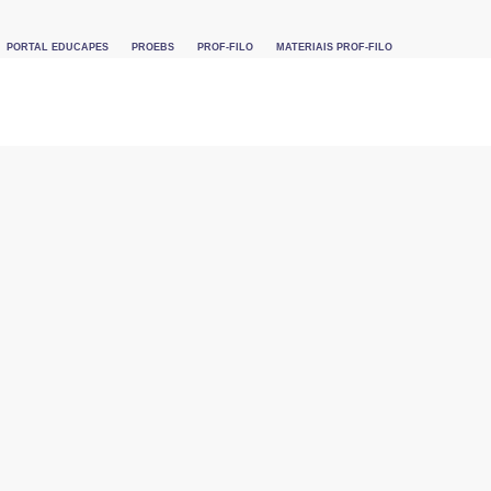
PORTAL EDUCAPES
PROEBS
PROF-FILO
MATERIAIS PROF-FILO