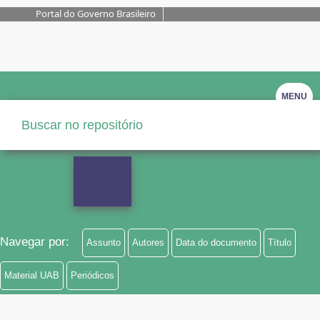
Portal do Governo Brasileiro
MENU
Navegar por:
Assunto
Autores
Data do documento
Título
Material UAB
Periódicos