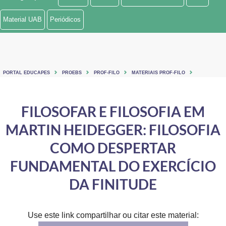
Ministério de Minas e Energia
Material UAB
Periódicos
Ministério da Ciência, Tecnologia, Inovações e Comunicações
Ministério do Meio Ambiente
PORTAL EDUCAPES
PROEBS
PROF-FILO
MATERIAIS PROF-FILO
Ministério do Turismo
Ministério do Desenvolvimento Regional
FILOSOFAR E FILOSOFIA EM
MARTIN HEIDEGGER: FILOSOFIA
Controladoria-Geral da União
COMO DESPERTAR
Ministério da Mulher, da Família e dos Direitos Humanos
FUNDAMENTAL DO EXERCÍCIO
Secretaria-Geral
DA FINITUDE
Secretaria de Governo
Gabinete de Segurança Institucional
Use este link compartilhar ou citar este material: