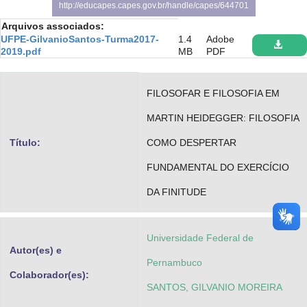
http://educapes.capes.gov.br/handle/capes/644701
Advocacia-Geral da União
Arquivos associados:
UFPE-GilvanioSantos-Turma2017-
1.4
Adobe
Banco Central do Brasil
2019.pdf
MB
PDF
Planalto
FILOSOFAR E FILOSOFIA EM
MARTIN HEIDEGGER: FILOSOFIA
Título:
COMO DESPERTAR
FUNDAMENTAL DO EXERCÍCIO
DA FINITUDE
Universidade Federal de
Autor(es) e
Pernambuco
Colaborador(es):
SANTOS, GILVANIO MOREIRA