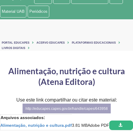
Ministério de Minas e Energia
Material UAB
Periódicos
Ministério da Ciência, Tecnologia, Inovações e Comunicações
Ministério do Meio Ambiente
PORTAL EDUCAPES
ACERVO EDUCAPES
PLATAFORMAS EDUCACIONAIS
Ministério do Turismo
LIVROS DIGITAIS
Ministério do Desenvolvimento Regional
Alimentação, nutrição e cultura
Controladoria-Geral da União
(Atena Editora)
Ministério da Mulher, da Família e dos Direitos Humanos
Use este link compartilhar ou citar este material:
Secretaria-Geral
http://educapes.capes.gov.br/handle/capes/643958
Secretaria de Governo
Arquivos associados:
Alimentação, nutrição e cultura.pdf
3.81 MB
Adobe PDF
Gabinete de Segurança Institucional