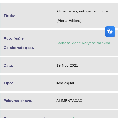
Advocacia-Geral da União
Alimentação, nutrição e cultura
Título:
Banco Central do Brasil
(Atena Editora)
Planalto
Autor(es) e
Barbosa, Anne Karynne da Silva
Colaborador(es):
Data:
19-Nov-2021
Tipo:
livro digital
Palavras-chave:
ALIMENTAÇÃO