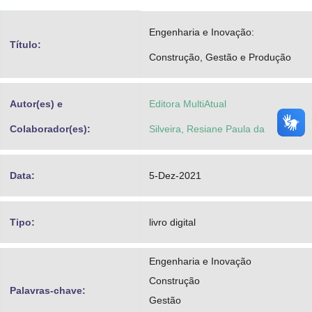
Advocacia-Geral da União
Engenharia e Inovação:
Título:
Banco Central do Brasil
Construção, Gestão e Produção
Planalto
Autor(es) e
Editora MultiAtual
Colaborador(es):
Silveira, Resiane Paula da
Data:
5-Dez-2021
Tipo:
livro digital
Engenharia e Inovação
Construção
Palavras-chave:
Gestão