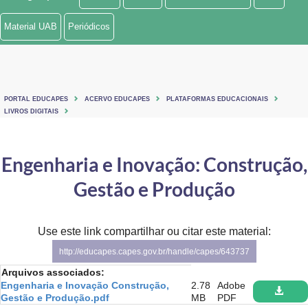
Ministério de Minas e Energia
Material UAB
Periódicos
Ministério da Ciência, Tecnologia, Inovações e Comunicações
Ministério do Meio Ambiente
PORTAL EDUCAPES
ACERVO EDUCAPES
PLATAFORMAS EDUCACIONAIS
Ministério do Turismo
LIVROS DIGITAIS
Ministério do Desenvolvimento Regional
Engenharia e Inovação: Construção,
Controladoria-Geral da União
Gestão e Produção
Ministério da Mulher, da Família e dos Direitos Humanos
Use este link compartilhar ou citar este material:
Secretaria-Geral
http://educapes.capes.gov.br/handle/capes/643737
Secretaria de Governo
Arquivos associados:
Engenharia e Inovação Construção,
2.78
Adobe
Gabinete de Segurança Institucional
Gestão e Produção.pdf
MB
PDF