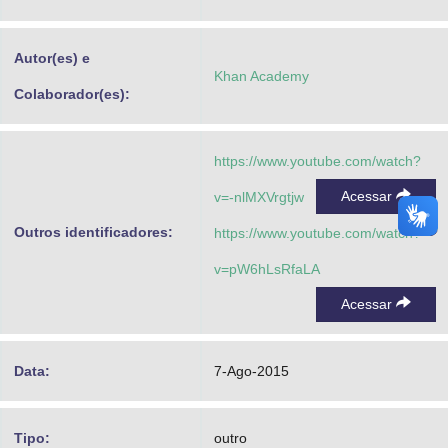
Advocacia-Geral da União
Autor(es) e
Banco Central do Brasil
Khan Academy
Colaborador(es):
Planalto
https://www.youtube.com/watch?
Acessar
v=-nlMXVrgtjw
Outros identificadores:
https://www.youtube.com/watch?
v=pW6hLsRfaLA
Acessar
Data:
7-Ago-2015
Tipo:
outro