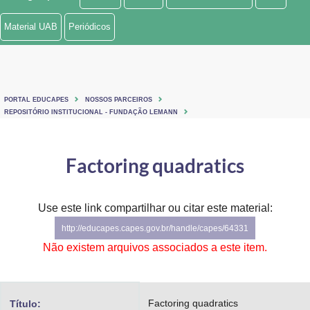
Ministério de Minas e Energia
Material UAB
Periódicos
Ministério da Ciência, Tecnologia, Inovações e Comunicações
Ministério do Meio Ambiente
PORTAL EDUCAPES
NOSSOS PARCEIROS
Ministério do Turismo
REPOSITÓRIO INSTITUCIONAL - FUNDAÇÃO LEMANN
Ministério do Desenvolvimento Regional
Factoring quadratics
Controladoria-Geral da União
Ministério da Mulher, da Família e dos Direitos Humanos
Use este link compartilhar ou citar este material:
http://educapes.capes.gov.br/handle/capes/64331
Secretaria-Geral
Não existem arquivos associados a este item.
Secretaria de Governo
Gabinete de Segurança Institucional
Factoring quadratics
Título: