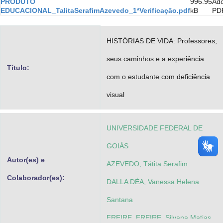
PRODUTO
996.95
Ad
Advocacia-Geral da União
EDUCACIONAL_TalitaSerafimAzevedo_1ªVerificação.pdf
kB
PD
Banco Central do Brasil
HISTÓRIAS DE VIDA: Professores,
Planalto
seus caminhos e a experiência
Título:
com o estudante com deficiência
visual
UNIVERSIDADE FEDERAL DE
GOIÁS
Autor(es) e
AZEVEDO, Tátita Serafim
Colaborador(es):
DALLA DÉA, Vanessa Helena
Santana
FREIRE, FREIRE, Silvana Matias