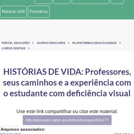
Ministério de Minas e Energia
Material UAB
Periódicos
Ministério da Ciência, Tecnologia, Inovações e Comunicações
Ministério do Meio Ambiente
PORTAL EDUCAPES
ACERVO EDUCAPES
PLATAFORMAS EDUCACIONAIS
Ministério do Turismo
LIVROS DIGITAIS
Ministério do Desenvolvimento Regional
HISTÓRIAS DE VIDA: Professores,
Controladoria-Geral da União
seus caminhos e a experiência com
Ministério da Mulher, da Família e dos Direitos Humanos
o estudante com deficiência visual
Secretaria-Geral
Use este link compartilhar ou citar este material:
Secretaria de Governo
http://educapes.capes.gov.br/handle/capes/643177
Gabinete de Segurança Institucional
Arquivos associados: