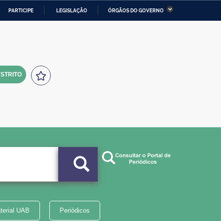
PARTICIPE
LEGISLAÇÃO
ÓRGÃOS DO GOVERNO
stério da Economia
Ministério da Infraestrutura
stério de Minas e Energia
Ministério da Ciência,
Tecnologia, Inovações e
Comunicações
STRITO
tério da Mulher, da Família
Secretaria-Geral
s Direitos Humanos
lto
terial UAB
Periódicos