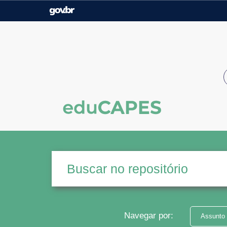
Casa Civil
Ministério da Justiça e
Segurança Pública
Ministério da Agricultura,
Ministério da Educação
Pecuária e Abastecimento
Ministério do Meio Ambiente
Ministério do Turismo
Secretaria de Governo
Gabinete de Segurança
Institucional
Navegar por:
Assunto