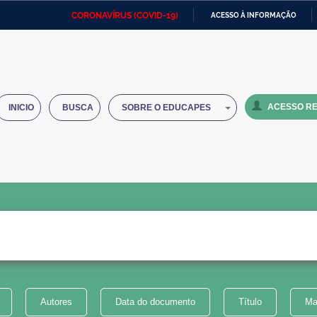
CORONAVÍRUS (COVID-19)
ACESSO À INFORMAÇÃO
Ministério da Defesa
Ministério das Relações
Mini
IR
Exteriores
PARA
O
Ministério da Cidadania
Ministério da Saúde
Mini
CONTEÚDO
ACESSO RE
INICIO
BUSCA
SOBRE O EDUCAPES
Ministério do Desenvolvimento
Controladoria-Geral da União
Minis
Regional
e do
Advocacia-Geral da União
Banco Central do Brasil
Plana
Autores
Data do documento
Título
Ma