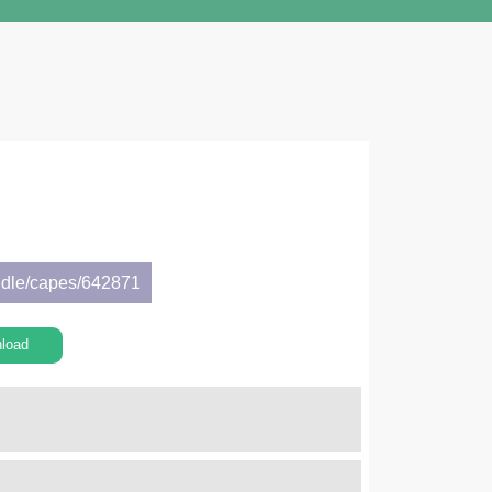
ndle/capes/642871
load